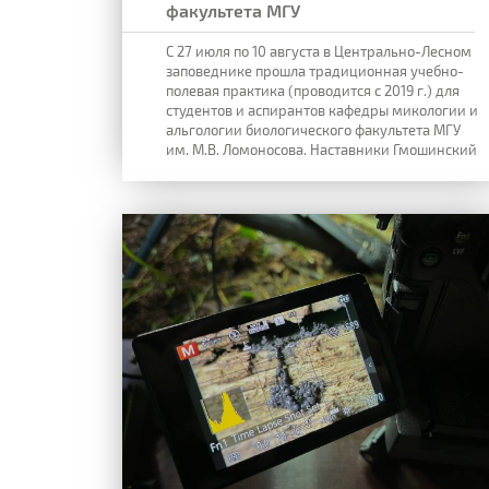
факультета МГУ
С 27 июля по 10 августа в Центрально-Лесном
заповеднике прошла традиционная учебно-
полевая практика (проводится с 2019 г.) для
студентов и аспирантов кафедры микологии и
альгологии биологического факультета МГУ
им. М.В. Ломоносова. Наставники Гмошинский