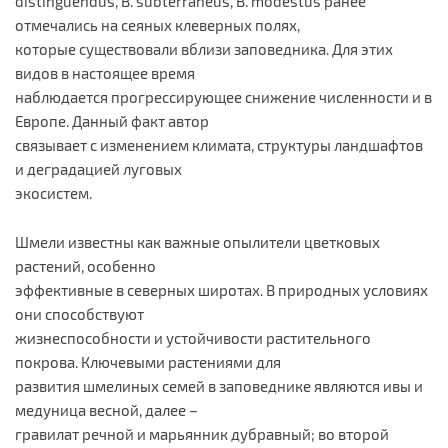
distinguendus, B. subterraneus, B. modestus ранее
отмечались на сеяных клеверных полях,
которые существовали вблизи заповедника. Для этих
видов в настоящее время
наблюдается прогрессирующее снижение численности и в
Европе. Данный факт автор
связывает с изменением климата, структуры ландшафтов
и деградацией луговых
экосистем.
Шмели известны как важные опылители цветковых
растений, особенно
эффективные в северных широтах. В природных условиях
они способствуют
жизнеспособности и устойчивости растительного
покрова. Ключевыми растениями для
развития шмелиных семей в заповеднике являются ивы и
медуница весной, далее –
гравилат речной и марьянник дубравный; во второй