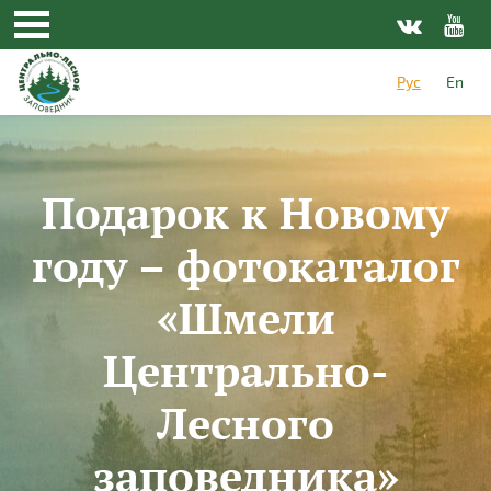
Перейти к основному содержанию
Рус
En
Подарок к Новому
году – фотокаталог
«Шмели
Центрально-
Лесного
заповедника»