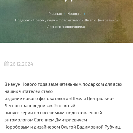
Вы здесь
Главная
»
Новости
»
Подарок к Новому году – фотокаталог «Шмели Центрально-
Лесного заповедника»
26.12.2024
В канун Нового года замечательным подарком для всех
наших читателей стало
издание нового фотокаталога «Шмели Центрально-
Лесного заповедника». Это пятый
выпуск серии по насекомым, подготовленный
энтомологом Евгением Дмитриевичем
Коробовым и дизайнером Ольгой Вадимовной Рубчиц.