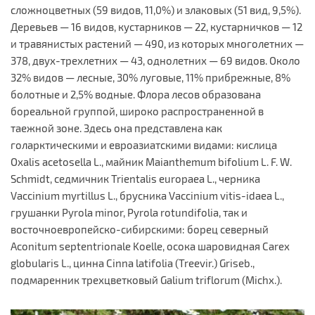
сложноцветных (59 видов, 11,0%) и злаковых (51 вид, 9,5%).
Деревьев — 16 видов, кустарников — 22, кустарничков — 12
и травянистых растений — 490, из которых многолетних —
378, двух-трехлетних — 43, однолетних — 69 видов. Около
32% видов — лесные, 30% луговые, 11% прибрежные, 8%
болотные и 2,5% водные. Флора лесов образована
бореальной группой, широко распространенной в
таежной зоне. Здесь она представлена как
голарктическими и евроазиатскими видами: кислица
Oxalis acetosella L., майник Maianthemum bifolium L. F. W.
Schmidt, седмичник Trientalis europaea L., черника
Vaccinium myrtillus L., брусника Vaccinium vitis-idaeа L.,
грушанки Pyrola minor, Pyrola rotundifolia, так и
восточноевропейско-сибирскими: борец северный
Aconitum septentrionale Koelle, осока шаровидная Carex
globularis L., цинна Cinna latifolia (Treevir.) Griseb.,
подмаренник трехцветковый Galium triflorum (Michx.).