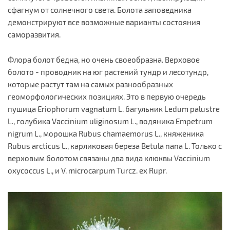
сфагнум от солнечного света. Болота заповедника
демонстрируют все возможные варианты состояния
саморазвития.
Флора болот бедна, но очень своеобразна. Верховое
болото - проводник на юг растений тундр и лесотундр,
которые растут там на самых разнообразных
геоморфологических позициях. Это в первую очередь
пушица Eriophorum vagnatum L. багульник Ledum palustre
L., голубика Vaccinium uliginosum L., водяника Empetrum
nigrum L., морошка Rubus chamaemorus L., княженика
Rubus arcticus L., карликовая береза Betula nana L. Только с
верховым болотом связаны два вида клюквы Vaccinium
oxycoccus L., и V. microcarpum Turcz. ex Rupr.