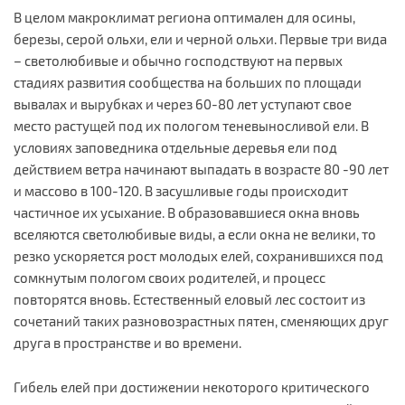
В целом макроклимат региона оптимален для осины,
березы, серой ольхи, ели и черной ольхи. Первые три вида
– светолюбивые и обычно господствуют на первых
стадиях развития сообщества на больших по площади
вывалах и вырубках и через 60-80 лет уступают свое
место растущей под их пологом теневыносливой ели. В
условиях заповедника отдельные деревья ели под
действием ветра начинают выпадать в возрасте 80 -90 лет
и массово в 100-120. В засушливые годы происходит
частичное их усыхание. В образовавшиеся окна вновь
вселяются светолюбивые виды, а если окна не велики, то
резко ускоряется рост молодых елей, сохранившихся под
сомкнутым пологом своих родителей, и процесс
повторятся вновь. Естественный еловый лес состоит из
сочетаний таких разновозрастных пятен, сменяющих друг
друга в пространстве и во времени.
Гибель елей при достижении некоторого критического