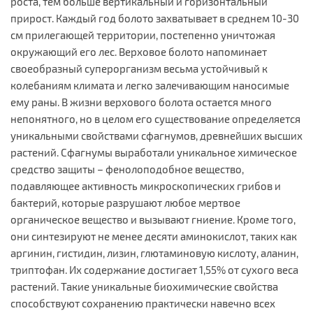
роста, тем больше вертикальный и горизонтальный
прирост. Каждый год болото захватывает в среднем 10-30
см прилегающей территории, постепенно уничтожая
окружающий его лес. Верховое болото напоминает
своеобразный суперорганизм весьма устойчивый к
колебаниям климата и легко залечивающим наносимые
ему раны. В жизни верхового болота остается много
непонятного, но в целом его существование определяется
уникальными свойствами сфагнумов, древнейших высших
растений. Сфагнумы выработали уникальное химическое
средство защиты – фенолоподобное вещество,
подавляющее активность микроскопических грибов и
бактерий, которые разрушают любое мертвое
органическое вещество и вызывают гниение. Кроме того,
они синтезируют не менее десяти аминокислот, таких как
аргинин, гистидин, лизин, глютаминовую кислоту, аланин,
триптофан. Их содержание достигает 1,55% от сухого веса
растений. Такие уникальные биохимические свойства
способствуют сохранению практически навечно всех