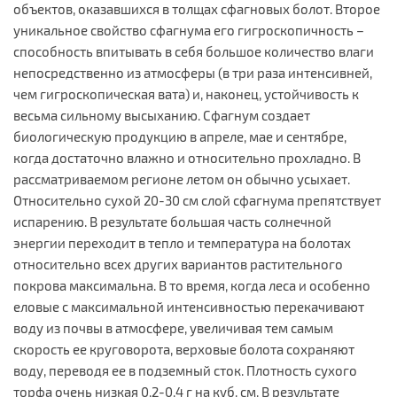
объектов, оказавшихся в толщах сфагновых болот. Второе
уникальное свойство сфагнума его гигроскопичность –
способность впитывать в себя большое количество влаги
непосредственно из атмосферы (в три раза интенсивней,
чем гигроскопическая вата) и, наконец, устойчивость к
весьма сильному высыханию. Сфагнум создает
биологическую продукцию в апреле, мае и сентябре,
когда достаточно влажно и относительно прохладно. В
рассматриваемом регионе летом он обычно усыхает.
Относительно сухой 20-30 см слой сфагнума препятствует
испарению. В результате большая часть солнечной
энергии переходит в тепло и температура на болотах
относительно всех других вариантов растительного
покрова максимальна. В то время, когда леса и особенно
еловые с максимальной интенсивностью перекачивают
воду из почвы в атмосфере, увеличивая тем самым
скорость ее круговорота, верховые болота сохраняют
воду, переводя ее в подземный сток. Плотность сухого
торфа очень низкая 0,2-0,4 г на куб. см. В результате