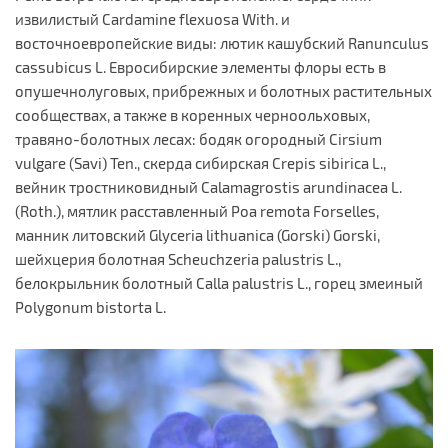
извилистый Cardamine flexuosa With. и
восточноевропейские виды: лютик кашубский Ranunculus
cassubicus L. Евросибирские элементы флоры есть в
опушечнолуговых, прибрежных и болотных растительных
сообществах, а также в коренных черноольховых,
травяно-болотных лесах: бодяк огородный Cirsium
vulgare (Savi) Ten., скерда сибирская Crepis sibirica L.,
вейник тростниковидный Calamagrostis arundinacea L.
(Roth.), мятлик расставленный Poa remota Forselles,
манник литовский Glyceria lithuanica (Gorski) Gorski,
шейхцерия болотная Scheuchzeria palustris L.,
белокрыльник болотный Calla palustris L., горец змеиный
Polygonum bistorta L.