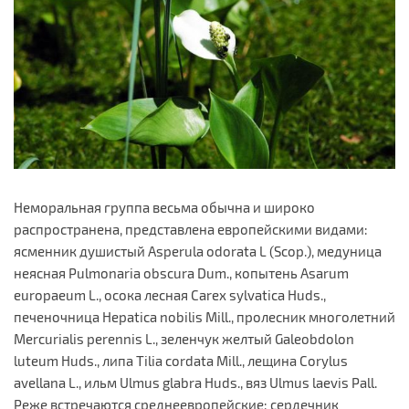
Неморальная группа весьма обычна и широко
распространена, представлена европейскими видами:
ясменник душистый Asperula odorata L (Scop.), медуница
неясная Pulmonaria obscura Dum., копытень Asarum
europaeum L., осока лесная Carex sylvatica Huds.,
печеночница Hepatica nobilis Mill., пролесник многолетний
Mercurialis perennis L., зеленчук желтый Galeobdolon
luteum Huds., липа Tilia cordata Mill., лещина Corylus
avellana L., ильм Ulmus glabra Huds., вяз Ulmus laevis Pall.
Реже встречаются среднеевропейские: сердечник