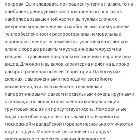
покрова. Если следовать по градиенту тепла и влаги, то на
наиболее дренируемых частях моренных гряд, на их
наиболее возвышенной части и выпуклых слонах с
умеренным увлажнением и наиболее высоким уровнем
теплообеспечнности распространены неморальные
широколиственно- еловые леса с участием вяза, липы и
клена с хорошо развитым кустарниковым ярусом из
лещины, с травяным покровом из типичных европейских
видов. Для окон и вывалов характерна и рябина широко
распространенная по всей территории. На вогнутых
склонах, с выраженными периодами застойного
увлажнения, эти леса сменяются ельниками
папоротниковыми с вязом и отдельными очень крупными
осинами, а в условиях повышенной минерализации
грунтовых вод в них присутствует ясень. Неморальные
виды трав обычны, но не столь заметны. Ельники на
московской и валдайской моренах несколько отличаются
друг от друга. Моренный суглинок есть продукт
многократного перемешивания древних кор