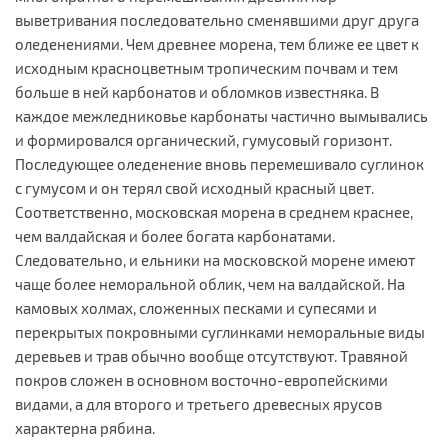
выветривания последовательно сменявшими друг друга
оледенениями. Чем древнее морена, тем ближе ее цвет к
исходным красноцветным тропическим почвам и тем
больше в ней карбонатов и обломков известняка. В
каждое межледниковье карбонаты частично вымывались
и формировался органический, гумусовый горизонт.
Последующее оледенение вновь перемешивало суглинок
с гумусом и он терял свой исходный красный цвет.
Соответственно, московская морена в среднем краснее,
чем валдайская и более богата карбонатами.
Следовательно, и ельники на московской морене имеют
чаще более неморальной облик, чем на валдайской. На
камовых холмах, сложенных песками и супесями и
перекрытых покровными суглинками неморальные виды
деревьев и трав обычно вообще отсутствуют. Травяной
покров сложен в основном восточно-европейскими
видами, а для второго и третьего древесных ярусов
характерна рябина.