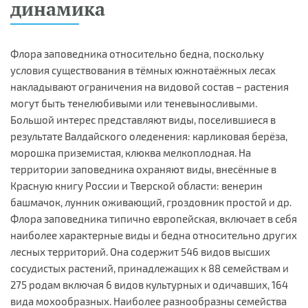
динамика
Флора заповедника относительно бедна, поскольку
условия существования в тёмных южнотаёжных лесах
накладывают ограничения на видовой состав – растения
могут быть тенелюбивыми или теневыносливыми.
Большой интерес представляют виды, поселившиеся в
результате Валдайского оледенения: карликовая берёза,
морошка приземистая, клюква мелкоплодная. На
территории заповедника охраняют виды, внесённые в
Красную книгу России и Тверской области: венерин
башмачок, лунник оживающий, гроздовник простой и др.
Флора заповедника типично европейская, включает в себя
наиболее характерные виды и бедна относительно других
лесных территорий. Она содержит 546 видов высших
сосудистых растений, принадлежащих к 88 семействам и
275 родам включая 6 видов культурных и одичавших, 164
вида мохообразных. Наиболее разнообразны семейства