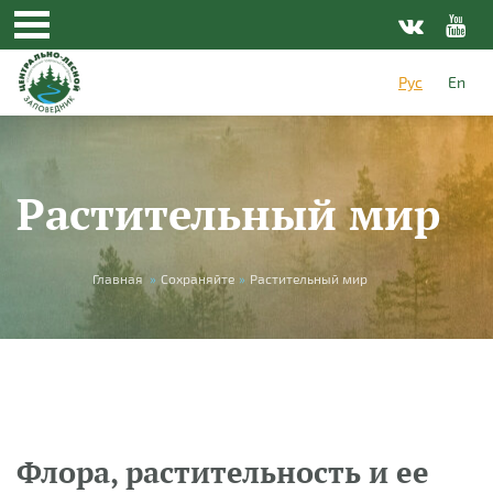
Перейти к основному содержанию
Рус
En
Растительный мир
Вы здесь
Главная
»
Сохраняйте
»
Растительный мир
Флора, растительность и ее