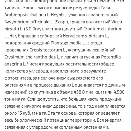
Инвазионных видов растений сравнительно немного. Это
типичные виды лугов и выпасов: резуховидка Таля
Arabidopsis thaliana L. Heynh., гулявник лекарственный
Sysymbrium officinale L. (Scop.), грошек волосистый Vicea
hirsuta L. (S.F. Gray), аистник цикутный Erodium cicutarium
L., Her, борщевик сибирский Heracleum sibiricum L.,
подорожник средний Plantago media L., скирда
кровельная Crepis tectorum L., желтушник левкойный
Erysimum cheiranthoides L. и лапчатка гусиная Potentilla
anserina L. Чистая продукция растительности (общее
количество углерода, накопленного в результате
фотосинтеза, за исключением выделяемого его
растениями в процессе дыхания), оценивается по данным
измерений со спутника в объеме 458,8 г на кв. м или 4,588
тонн на га. Если допустить, что большая часть продукции
связана с накоплением древесины, то в год накапливается
около 15 куб. м на га. Эта та основа, которая определяет
весь биологический потенциал территории. Вся энергия,
связанная с углеродом, накопленным растениями,