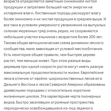
возраста определяется заметным снижением чистой
продукции и затратами большей части энергии на
испарение влаги. Лиственные породы расходуют влагу
более экономно и их чистая продукция в среднем выше. И
все таки в условиях умеренного увлажнения на выпуклых
склонах моренных гряд очень редко, но сохраняются
небольшие участки ельников с возрастом более 200 лет.
Такова общая автоциклическая схема динамики лесного
сообщества, мало зависящая от условий местообитания.
Есть некоторое общее правило, чем быстрее дерево
растет, тем меньше живет. При этом разные виды
деревьев при одной скорости роста могут иметь разную
максимальную продолжительности жизни. Европейские
леса в отличие от хвойно-широколиственных лесов юга
Дальнего Востока и лесов Северной Америки образованы
древесными породами с относительно коротким
жизненным циклом. Эта характерная черта пионерных
видов, быстро заселявших огромные пространства,
периодически освобождавшиеся из-под ледяного