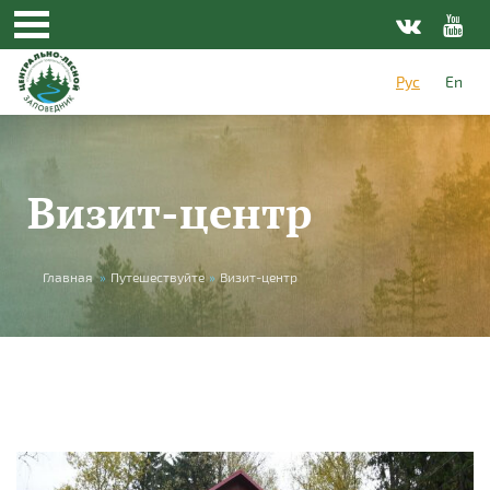
Перейти к основному содержанию
Рус
En
Визит-центр
Вы здесь
Главная
»
Путешествуйте
»
Визит-центр