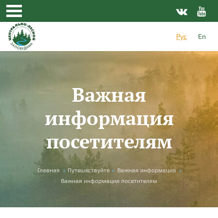
Перейти к основному содержанию
Рус
En
Важная
информация
посетителям
Вы здесь
Главная
»
Путешествуйте
»
Важная информация
»
Важная информация посетителям