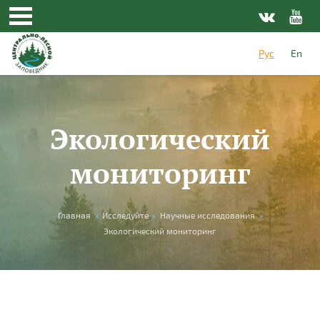
Перейти к основному содержанию
Рус
En
Экологический
мониторинг
Вы здесь
Главная
»
Исследуйте
»
Научные исследования
»
Экологический мониторинг