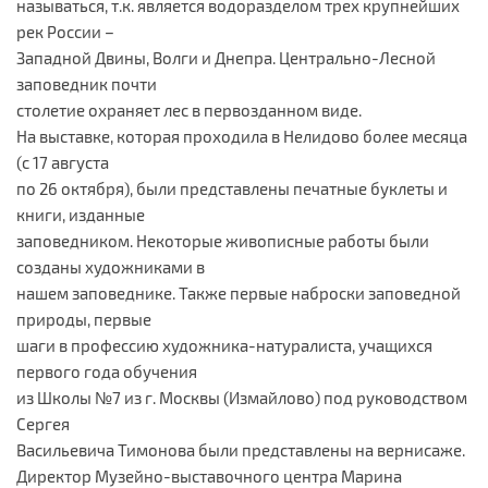
называться, т.к. является водоразделом трех крупнейших
рек России –
Западной Двины, Волги и Днепра. Центрально-Лесной
заповедник почти
столетие охраняет лес в первозданном виде.
На выставке, которая проходила в Нелидово более месяца
(с 17 августа
по 26 октября), были представлены печатные буклеты и
книги, изданные
заповедником. Некоторые живописные работы были
созданы художниками в
нашем заповеднике. Также первые наброски заповедной
природы, первые
шаги в профессию художника-натуралиста, учащихся
первого года обучения
из Школы №7 из г. Москвы (Измайлово) под руководством
Сергея
Васильевича Тимонова были представлены на вернисаже.
Директор Музейно-выставочного центра Марина