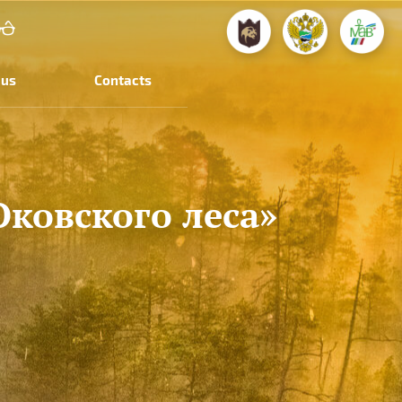
 us
Contacts
ковского леса»