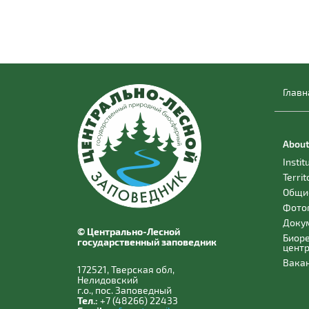
Главн
About
Instit
Territ
Общи
Фото
Доку
© Центрально-Лесной
Биор
государственный заповедник
цент
Вака
172521, Тверская обл,
Нелидовский
г.о., пос. Заповедный
Тел.:
+7 (48266) 22433