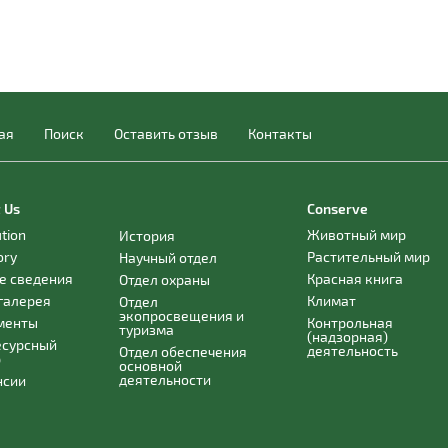
ая
Поиск
Оставить отзыв
Контакты
 Us
Conserve
ution
Животный мир
История
ory
Растительный мир
Научный отдел
е сведения
Красная книга
Отдел охраны
галерея
Климат
Отдел
экопросвещения и
менты
Контрольная
туризма
(надзорная)
есурсный
деятельность
Отдел обеспечения
р
основной
деятельности
нсии