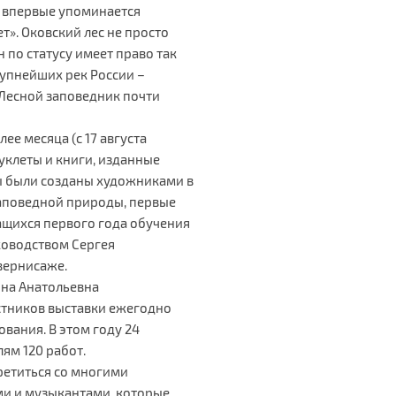
й впервые упоминается
т». Оковский лес не просто
н по статусу имеет право так
рупнейших рек России –
-Лесной заповедник почти
ее месяца (с 17 августа
уклеты и книги, изданные
 были созданы художниками в
аповедной природы, первые
ащихся первого года обучения
ководством Сергея
вернисаже.
на Анатольевна
стников выставки ежегодно
ования. В этом году 24
ям 120 работ.
ретиться со многими
и и музыкантами, которые