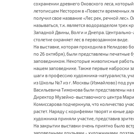
сохранении древнего Оковского леса, которы
летописцем Нестором в «Повести временных ле
получил свое название «Лес рек, речной лес». О
называться, т.к. является водоразделом трех к
Западной Двины, Волги и Днепра. Центрально
столетие охраняет лес в первозданном виде.
На выставке, которая проходила в Нелидово бол
по 26 октября), были представлены печатные б
заповедником. Некоторые живописные работы
нашем заповеднике. Также первые наброски з
шаги в профессию художника-натуралиста, уч
из Школы №7 из г. Москвы (Измайлово) под ру
Васильевича Тимонова были представлены на 
Директор Музейно-выставочного центра Мари
Комиссарова подчеркнула, что количество уча
растет. Наряду с корифеями творят и юные дар
художника приняли участие, представив зрител
На закрытии выставки очень приятно было вст
заповедными друзьями - художниками, поэтам