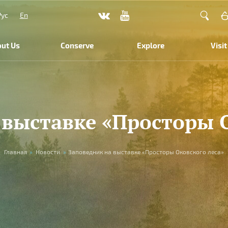
Рус
En
ut Us
Conserve
Explore
Visit
 выставке «Просторы О
Главная
»
Новости
»
Заповедник на выставке «Просторы Оковского леса»