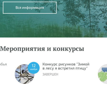
Вся информация
Мероприятия и конкурсы
обья
Конкурс рисунков "Зимой
12
в лесу я встретил птицу"
ноября
ЗАВЕРШЕН