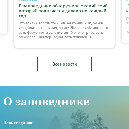
В заповеднике обнаружили редкий гриб,
"
который появляется далеко не каждый
к
год
У
п
Это зонтик золотистый (он же горчичник, он же
г
чешуйчатка травяная, он же Phaeolepiota aurea, то
и
есть феолепиота золотистая). У этого гриба есть
определенная периодичность появления.
Все новости
О заповеднике
Цель создания: