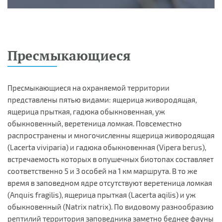
Пресмыкающиеся
Пресмыкающиеся на охраняемой территории
представлены пятью видами: ящерица живородящая,
ящерица прыткая, гадюка обыкновенная, уж
обыкновенный, веретеница ломкая. Повсеместно
распространены и многочисленны ящерица живородящая
(Lacerta viviparia) и гадюка обыкновенная (Vipera berus),
встречаемость которых в опушечных биотопах составляет
соответственно 5 и 3 особей на 1 км маршрута. В то же
время в заповедном ядре отсутствуют веретеница ломкая
(Anquis fragilis), ящерица прыткая (Lacerta aqilis) и уж
обыкновенный (Natrix natrix). По видовому разнообразию
рептилий территория заповедника заметно беднее фауны