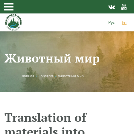
Skip to main content
Рус
En
Животный мир
You are here
Главная
»
Conserve
»
Животный мир
Translation of
materials into