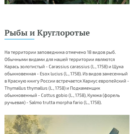
Рыбы и Круглоротые
На территории заповедника отмечено 18 видов рыб.
Обычными видами для нашей территории являются
Карась золотистый - Carassius carassius (L., 1758) и Щука
обыкновенная - Esox lucius (L., 1758). Из видов занесенный
в Красную книгу России встречается Хариус европейский -
Thymallus thymallus (L., 1758) и Подкаменщик
обыкновенный - Cottus gobio (L., 1758), Кумжа (форель
ручьевая) - Salmo trutta morpha fario (L., 1758).