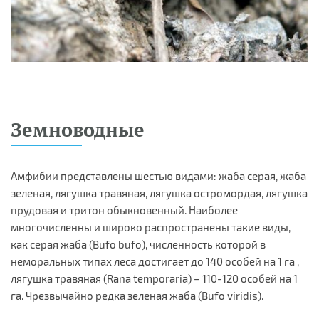
Земноводные
Амфибии представлены шестью видами: жаба серая, жаба
зеленая, лягушка травяная, лягушка остромордая, лягушка
прудовая и тритон обыкновенный. Наиболее
многочисленны и широко распространены такие виды,
как серая жаба (Bufo bufo), численность которой в
неморальных типах леса достигает до 140 особей на 1 га ,
лягушка травяная (Rana temporaria) – 110-120 особей на 1
га. Чрезвычайно редка зеленая жаба (Bufo viridis).