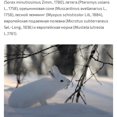
(Sorex minutissimus Zimm., 1780), летяга (Pteromys volans
L., 1758), орешниковая соня (Muscardinus avellanarius L.,
1758), лесной лемминг (Myopus schisticolor Lill., 1884),
европейская подземная полевка (Microtus subterraneus
Sel.-Long., 1836) и европейская норка (Mustela lutreola
L.,1761).