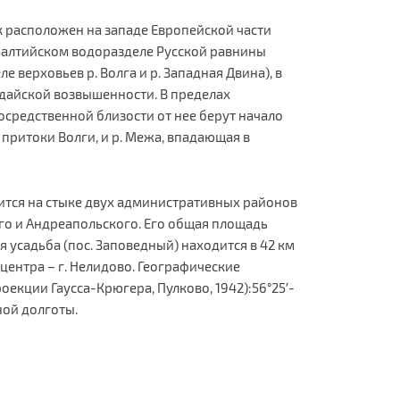
 расположен на западе Европейской части
-Балтийском водоразделе Русской равнины
е верховьев р. Волга и р. Западная Двина), в
дайской возвышенности. В пределах
осредственной близости от нее берут начало
притоки Волги, и р. Межа, впадающая в
ится на стыке двух административных районов
го и Андреапольского. Его общая площадь
я усадьба (пос. Заповедный) находится в 42 км
центра – г. Нелидово. Географические
екции Гаусса-Крюгера, Пулково, 1942):56°25′-
чной долготы.