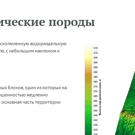
гические породы
овсхолмленную водораздельную
ую, с небольшим наклоном к
ых блоков, один из которых на
вышенностью медленно
 основная часть территории