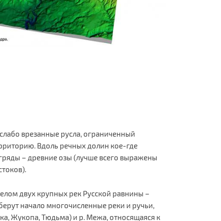
 слабо врезанные русла, ограниченный
рриторию. Вдоль речных долин кое-где
гряды – древние озы (лучше всего выражены
стоков).
елом двух крупных рек Русской равнины –
 берут начало многочисленные реки и ручьи,
ка, Жукопа, Тюдьма) и р. Межа, относящаяся к