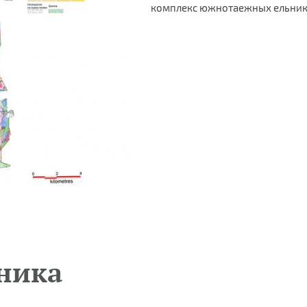
комплекс южнотаежных ельнико
ника