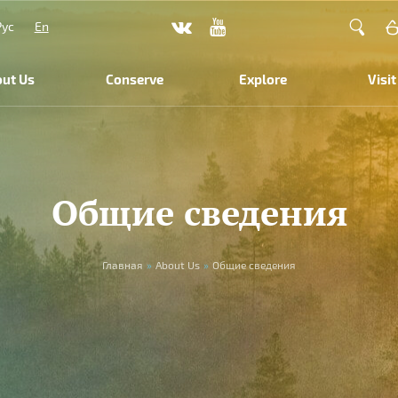
Рус
En
ut Us
Conserve
Explore
Visit
Общие сведения
Главная
»
About Us
»
Общие сведения