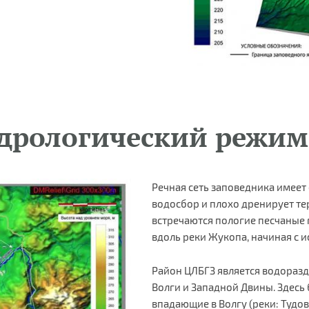
идрологический режим
Речная сеть заповедника имеет
водосбор и плохо дренирует те
встречаются пологие песчаные 
вдоль реки Жукопа, начиная с и
Район ЦЛБГЗ является водоразд
Волги и Западной Двины. Здесь
впадающие в Волгу (реки: Тудов