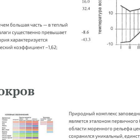
ичем большая часть — в теплый
 влаги существенно превышает
ория характеризуется
ский коэффициент –1,62;
окров
Природный комплекс заповедн
является эталоном первичного
области моренного рельефа цен
сохранился уникальный, единс