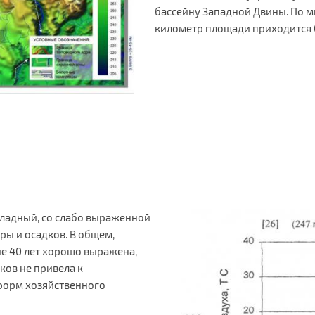
бассейну Западной Двины. По 
километр площади приходится 0,
ладный, со слабо выраженной
ы и осадков. В общем,
е 40 лет хорошо выражена,
ков не привела к
форм хозяйственного