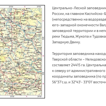
Центрально-Лесной заповедник
России, на главном Каспийско
(непосредственно на водораздел
юго-западной оконечности Вал
заповедной территории и в неп
реки Тюдьма, Жукопа и Тудовка 
Западную Двину.
Территория заповедника наход
Тверской области – Нелидовско
составляет 24415 га. Центральна
к северу от административного 
координаты заповедника (по про
56°37’с.ш. и 32°43′- 33°01′ восто