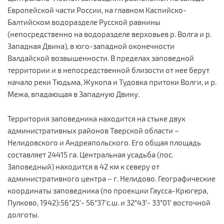
Европейской части России, на главном Каспийско-
Балтийском водоразделе Русской равнины
(непосредственно на водоразделе верховьев р. Волга и р.
Западная Двина), в юго-западной оконечности
Валдайской возвышенности. В пределах заповедной
территории и в непосредственной близости от нее берут
начало реки Тюдьма, Жукопа и Тудовка притоки Волги, и р.
Межа, впадающая в Западную Двину.
Территория заповедника находится на стыке двух
административных районов Тверской области –
Нелидовского и Андреапольского. Его общая площадь
составляет 24415 га. Центральная усадьба (пос.
Заповедный) находится в 42 км к северу от
административного центра – г. Нелидово. Географические
координаты заповедника (по проекции Гаусса-Крюгера,
Пулково, 1942):56°25′- 56°37’с.ш. и 32°43′- 33°01′ восточной
долготы.