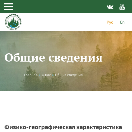
Перейти к основному содержанию
Рус
En
Общие сведения
Вы здесь
Главная
»
О нас
»
Общие сведения
Физико-географическая характеристика