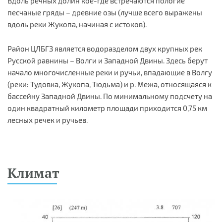
Вдоль речных долин кое-где встречаются пологие
песчаные гряды – древние озы (лучше всего выражены
вдоль реки Жукопа, начиная с истоков).
Район ЦЛБГЗ является водоразделом двух крупных рек
Русской равнины – Волги и Западной Двины. Здесь берут
начало многочисленные реки и ручьи, впадающие в Волгу
(реки: Тудовка, Жукопа, Тюдьма) и р. Межа, относящаяся к
бассейну Западной Двины. По минимальному подсчету на
один квадратный километр площади приходится 0,75 км
лесных речек и ручьев.
Климат