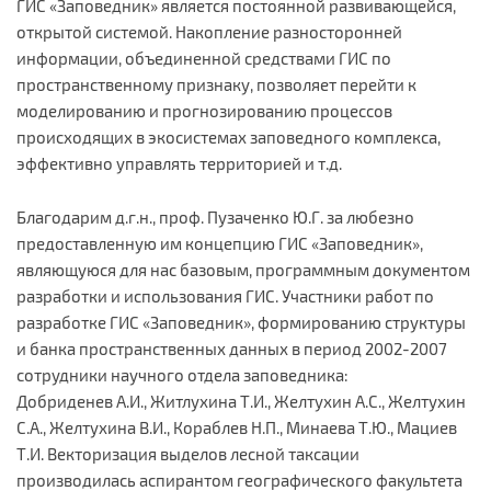
ГИС «Заповедник» является постоянной развивающейся,
открытой системой. Накопление разносторонней
информации, объединенной средствами ГИС по
пространственному признаку, позволяет перейти к
моделированию и прогнозированию процессов
происходящих в экосистемах заповедного комплекса,
эффективно управлять территорией и т.д.
Благодарим д.г.н., проф. Пузаченко Ю.Г. за любезно
предоставленную им концепцию ГИС «Заповедник»,
являющуюся для нас базовым, программным документом
разработки и использования ГИС. Участники работ по
разработке ГИС «Заповедник», формированию структуры
и банка пространственных данных в период 2002-2007
сотрудники научного отдела заповедника:
Добриденев А.И., Житлухина Т.И., Желтухин А.С., Желтухин
С.А., Желтухина В.И., Кораблев Н.П., Минаева Т.Ю., Мациев
Т.И. Векторизация выделов лесной таксации
производилась аспирантом географического факультета