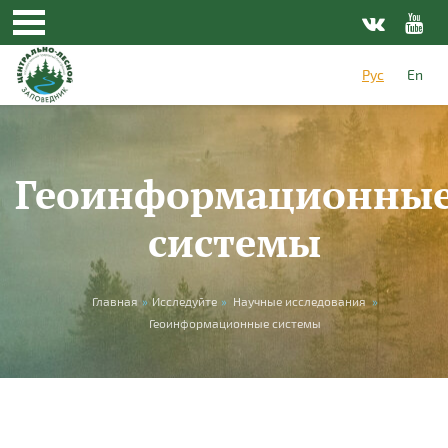
Перейти к основному содержанию
Рус
En
Геоинформационны
системы
Вы здесь
Главная
»
Исследуйте
»
Научные исследования
»
Геоинформационные системы