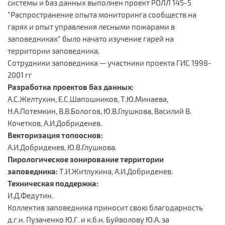
системы и баз данных выполнен проект РОЛЛ 145-5
“Распространение опыта мониторинга сообществ на
гарях и опыт управления лесными пожарами в
заповедниках” было начато изучение гарей на
территории заповедника.
Сотрудники заповедника — участники проекта ГИС 1998-
2001 гг
Разработка проектов баз данных:
А.С.Желтухин, Е.С.Шапошников, Т.Ю.Минаева,
Н.А.Потемкин, В.В.Бологов, Ю.В.Глушкова, Василий В.
Кочетков, А.И.Добриденев.
Векторизация топооснов:
А.И.Добриденев, Ю.В.Глушкова.
Пирологическое зонирование территории
заповедника:
Т.И.Житлухина, А.И.Добриденев.
Техническая поддержка:
И.Д.Федутин.
Коллектив заповедника приносит свою благодарность
д.г.н. Пузаченко Ю.Г. и к.б.н. Буйволову Ю.А. за