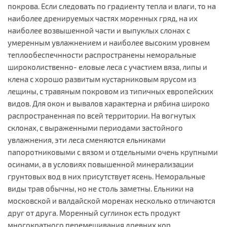
покрова. Если следовать по градиенту тепла и влаги, то на
наиболее дренируемых частях моренных гряд, на их
наиболее возвышенной части и выпуклых слонах с
умеренным увлажнением и наиболее высоким уровнем
теплообеспечнности распространены неморальные
широколиственно- еловые леса с участием вяза, липы и
клена с хорошо развитым кустарниковым ярусом из
лещины, с травяным покровом из типичных европейских
видов. Для окон и вывалов характерна и рябина широко
распространенная по всей территории. На вогнутых
склонах, с выраженными периодами застойного
увлажнения, эти леса сменяются ельниками
папоротниковыми с вязом и отдельными очень крупными
осинами, а в условиях повышенной минерализации
грунтовых вод в них присутствует ясень. Неморальные
виды трав обычны, но не столь заметны. Ельники на
московской и валдайской моренах несколько отличаются
друг от друга. Моренный суглинок есть продукт
многократного перемешивания древних кор