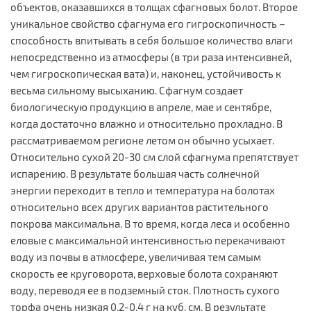
объектов, оказавшихся в толщах сфагновых болот. Второе
уникальное свойство сфагнума его гигроскопичность –
способность впитывать в себя большое количество влаги
непосредственно из атмосферы (в три раза интенсивней,
чем гигроскопическая вата) и, наконец, устойчивость к
весьма сильному высыханию. Сфагнум создает
биологическую продукцию в апреле, мае и сентябре,
когда достаточно влажно и относительно прохладно. В
рассматриваемом регионе летом он обычно усыхает.
Относительно сухой 20-30 см слой сфагнума препятствует
испарению. В результате большая часть солнечной
энергии переходит в тепло и температура на болотах
относительно всех других вариантов растительного
покрова максимальна. В то время, когда леса и особенно
еловые с максимальной интенсивностью перекачивают
воду из почвы в атмосфере, увеличивая тем самым
скорость ее круговорота, верховые болота сохраняют
воду, переводя ее в подземный сток. Плотность сухого
торфа очень низкая 0,2-0,4 г на куб. см. В результате