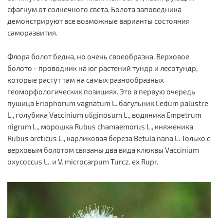
сфагнум от солнечного света. Болота заповедника
демонстрируют все возможные варианты состояния
саморазвития.
Флора болот бедна, но очень своеобразна. Верховое
болото - проводник на юг растений тундр и лесотундр,
которые растут там на самых разнообразных
геоморфологических позициях. Это в первую очередь
пушица Eriophorum vagnatum L. багульник Ledum palustre
L., голубика Vaccinium uliginosum L., водяника Empetrum
nigrum L., морошка Rubus chamaemorus L., княженика
Rubus arcticus L., карликовая береза Betula nana L. Только с
верховым болотом связаны два вида клюквы Vaccinium
oxycoccus L., и V. microcarpum Turcz. ex Rupr.