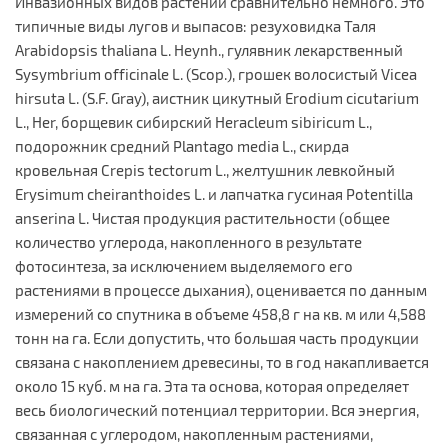
Инвазионных видов растений сравнительно немного. Это
типичные виды лугов и выпасов: резуховидка Таля
Arabidopsis thaliana L. Heynh., гулявник лекарственный
Sysymbrium officinale L. (Scop.), грошек волосистый Vicea
hirsuta L. (S.F. Gray), аистник цикутный Erodium cicutarium
L., Her, борщевик сибирский Heracleum sibiricum L.,
подорожник средний Plantago media L., скирда
кровельная Crepis tectorum L., желтушник левкойный
Erysimum cheiranthoides L. и лапчатка гусиная Potentilla
anserina L. Чистая продукция растительности (общее
количество углерода, накопленного в результате
фотосинтеза, за исключением выделяемого его
растениями в процессе дыхания), оценивается по данным
измерений со спутника в объеме 458,8 г на кв. м или 4,588
тонн на га. Если допустить, что большая часть продукции
связана с накоплением древесины, то в год накапливается
около 15 куб. м на га. Эта та основа, которая определяет
весь биологический потенциал территории. Вся энергия,
связанная с углеродом, накопленным растениями,