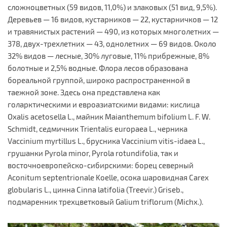
сложноцветных (59 видов, 11,0%) и злаковых (51 вид, 9,5%).
Деревьев — 16 видов, кустарников — 22, кустарничков — 12
и травянистых растений — 490, из которых многолетних —
378, двух-трехлетних — 43, однолетних — 69 видов. Около
32% видов — лесные, 30% луговые, 11% прибрежные, 8%
болотные и 2,5% водные. Флора лесов образована
бореальной группой, широко распространенной в
таежной зоне. Здесь она представлена как
голарктическими и евроазиатскими видами: кислица
Oxalis acetosella L., майник Maianthemum bifolium L. F. W.
Schmidt, седмичник Trientalis europaea L., черника
Vaccinium myrtillus L., брусника Vaccinium vitis-idaeа L.,
грушанки Pyrola minor, Pyrola rotundifolia, так и
восточноевропейско-сибирскими: борец северный
Aconitum septentrionale Koelle, осока шаровидная Carex
globularis L., цинна Cinna latifolia (Treevir.) Griseb.,
подмаренник трехцветковый Galium triflorum (Michx.).