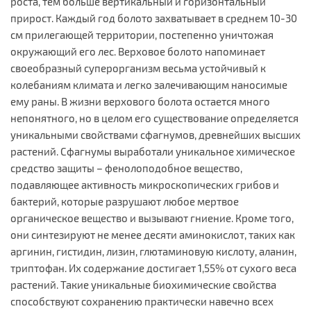
роста, тем больше вертикальный и горизонтальный
прирост. Каждый год болото захватывает в среднем 10-30
см прилегающей территории, постепенно уничтожая
окружающий его лес. Верховое болото напоминает
своеобразный суперорганизм весьма устойчивый к
колебаниям климата и легко залечивающим наносимые
ему раны. В жизни верхового болота остается много
непонятного, но в целом его существование определяется
уникальными свойствами сфагнумов, древнейших высших
растений. Сфагнумы выработали уникальное химическое
средство защиты – фенолоподобное вещество,
подавляющее активность микроскопических грибов и
бактерий, которые разрушают любое мертвое
органическое вещество и вызывают гниение. Кроме того,
они синтезируют не менее десяти аминокислот, таких как
аргинин, гистидин, лизин, глютаминовую кислоту, аланин,
триптофан. Их содержание достигает 1,55% от сухого веса
растений. Такие уникальные биохимические свойства
способствуют сохранению практически навечно всех