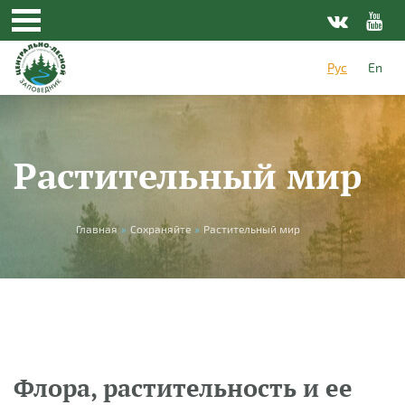
Перейти к основному содержанию
Рус
En
Растительный мир
Вы здесь
Главная
»
Сохраняйте
»
Растительный мир
Флора, растительность и ее