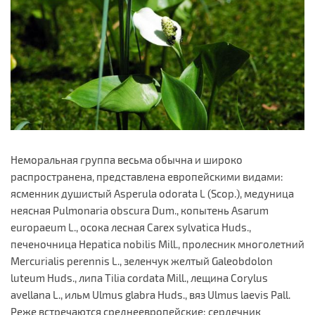
Неморальная группа весьма обычна и широко
распространена, представлена европейскими видами:
ясменник душистый Asperula odorata L (Scop.), медуница
неясная Pulmonaria obscura Dum., копытень Asarum
europaeum L., осока лесная Carex sylvatica Huds.,
печеночница Hepatica nobilis Mill., пролесник многолетний
Mercurialis perennis L., зеленчук желтый Galeobdolon
luteum Huds., липа Tilia cordata Mill., лещина Corylus
avellana L., ильм Ulmus glabra Huds., вяз Ulmus laevis Pall.
Реже встречаются среднеевропейские: сердечник