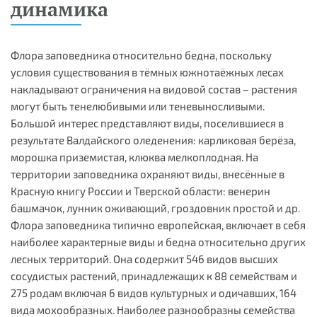
динамика
Флора заповедника относительно бедна, поскольку
условия существования в тёмных южнотаёжных лесах
накладывают ограничения на видовой состав – растения
могут быть тенелюбивыми или теневыносливыми.
Большой интерес представляют виды, поселившиеся в
результате Валдайского оледенения: карликовая берёза,
морошка приземистая, клюква мелкоплодная. На
территории заповедника охраняют виды, внесённые в
Красную книгу России и Тверской области: венерин
башмачок, лунник оживающий, гроздовник простой и др.
Флора заповедника типично европейская, включает в себя
наиболее характерные виды и бедна относительно других
лесных территорий. Она содержит 546 видов высших
сосудистых растений, принадлежащих к 88 семействам и
275 родам включая 6 видов культурных и одичавших, 164
вида мохообразных. Наиболее разнообразны семейства