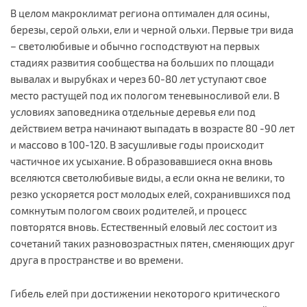
В целом макроклимат региона оптимален для осины,
березы, серой ольхи, ели и черной ольхи. Первые три вида
– светолюбивые и обычно господствуют на первых
стадиях развития сообщества на больших по площади
вывалах и вырубках и через 60-80 лет уступают свое
место растущей под их пологом теневыносливой ели. В
условиях заповедника отдельные деревья ели под
действием ветра начинают выпадать в возрасте 80 -90 лет
и массово в 100-120. В засушливые годы происходит
частичное их усыхание. В образовавшиеся окна вновь
вселяются светолюбивые виды, а если окна не велики, то
резко ускоряется рост молодых елей, сохранившихся под
сомкнутым пологом своих родителей, и процесс
повторятся вновь. Естественный еловый лес состоит из
сочетаний таких разновозрастных пятен, сменяющих друг
друга в пространстве и во времени.
Гибель елей при достижении некоторого критического