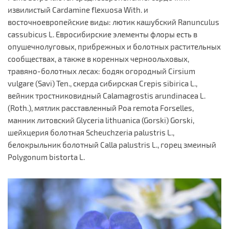
извилистый Cardamine flexuosa With. и
восточноевропейские виды: лютик кашубский Ranunculus
cassubicus L. Евросибирские элементы флоры есть в
опушечнолуговых, прибрежных и болотных растительных
сообществах, а также в коренных черноольховых,
травяно-болотных лесах: бодяк огородный Cirsium
vulgare (Savi) Ten., скерда сибирская Crepis sibirica L.,
вейник тростниковидный Calamagrostis arundinacea L.
(Roth.), мятлик расставленный Poa remota Forselles,
манник литовский Glyceria lithuanica (Gorski) Gorski,
шейхцерия болотная Scheuchzeria palustris L.,
белокрыльник болотный Calla palustris L., горец змеиный
Polygonum bistorta L.