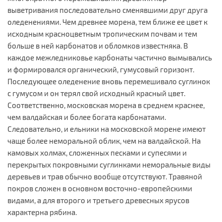
выветривания последовательно сменявшими друг друга
оледенениями. Чем древнее морена, тем ближе ее цвет к
исходным красноцветным тропическим почвам и тем
больше в ней карбонатов и обломков известняка. В
каждое межледниковье карбонаты частично вымывались
и формировался органический, гумусовый горизонт.
Последующее оледенение вновь перемешивало суглинок
с гумусом и он терял свой исходный красный цвет.
Соответственно, московская морена в среднем краснее,
чем валдайская и более богата карбонатами.
Следовательно, и ельники на московской морене имеют
чаще более неморальной облик, чем на валдайской. На
камовых холмах, сложенных песками и супесями и
перекрытых покровными суглинками неморальные виды
деревьев и трав обычно вообще отсутствуют. Травяной
покров сложен в основном восточно-европейскими
видами, а для второго и третьего древесных ярусов
характерна рябина.