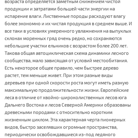
возраста определяется заметным снижением чистой
продукции и затратами большей части энергии на
испарение влаги. Лиственные породы расходуют влагу
более экономно и их чистая продукция в среднем выше. И
все таки в условиях умеренного увлажнения на выпуклых
склонах моренных гряд очень редко, но сохраняются
небольшие участки ельников с возрастом более 200 лет.
Такова общая автоциклическая схема динамики лесного
сообщества, мало зависящая от условий местообитания.
Есть некоторое общее правило, чем быстрее дерево
растет, тем меньше живет. При этом разные виды
деревьев при одной скорости роста могут иметь разную
максимальную продолжительности жизни. Европейские
леса в отличие от хвойно-широколиственных лесов юга
Дальнего Востока и лесов Северной Америки образованы
древесными породами с относительно коротким
жизненным циклом. Эта характерная черта пионерных
видов, быстро заселявших огромные пространства,
периодически освобождавшиеся из-под ледяного