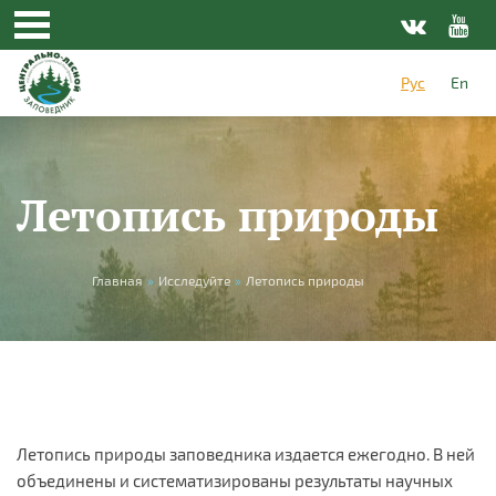
Перейти к основному содержанию
Рус
En
Летопись природы
Вы здесь
Главная
»
Исследуйте
»
Летопись природы
Летопись природы заповедника издается ежегодно. В ней
объединены и систематизированы результаты научных