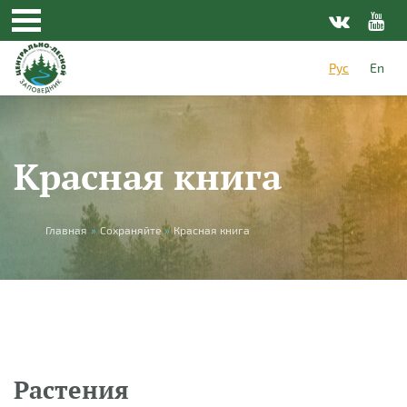
Перейти к основному содержанию
Рус
En
Красная книга
Вы здесь
Главная
»
Сохраняйте
»
Красная книга
Растения