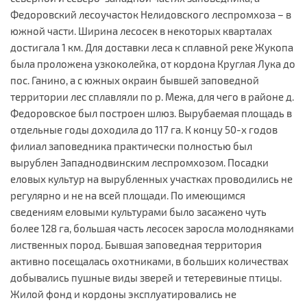
Федоровский лесоучасток Нелидовского леспромхоза – в
южной части. Ширина лесосек в некоторых кварталах
достигала 1 км. Для доставки леса к сплавной реке Жукопа
была проложена узкоколейка, от кордона Круглая Лука до
пос. Ганино, а с южных окраин бывшей заповедной
территории лес сплавляли по р. Межа, для чего в районе д.
Федоровское был построен шлюз. Вырубаемая площадь в
отдельные годы доходила до 117 га. К концу 50-х годов
филиал заповедника практически полностью был
вырублен Западнодвинским леспромхозом. Посадки
еловых культур на вырубленных участках проводились не
регулярно и не на всей площади. По имеющимся
сведениям еловыми культурами было засажено чуть
более 128 га, большая часть лесосек заросла молодняками
лиственных пород. Бывшая заповедная территория
активно посещалась охотниками, в больших количествах
добывались пушные виды зверей и тетеревиные птицы.
Жилой фонд и кордоны эксплуатировались не