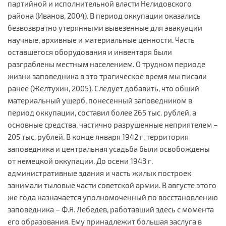
партийной и исполнительной власти Нелидовского
района (Иванов, 2004). В период оккупации оказались
безвозвратно утерянными вывезенные для эвакуации
научные, архивные и материальные ценности. Часть
оставшегося оборудования и инвентаря были
разграблены местным населением. О трудном периоде
жизни заповедника в это трагическое время мы писали
ранее (Желтухин, 2005). Следует добавить, что общий
материальный ущерб, понесенный заповедником в
период оккупации, составил более 265 тыс. рублей, а
основные средства, частично разрушенные неприятелем –
205 тыс. рублей. В конце января 1942 г. территория
заповедника и центральная усадьба были освобождены
от немецкой оккупации. До осени 1943 г.
административные здания и часть жилых построек
занимали тыловые части советской армии. В августе этого
же года назначается уполномоченный по восстановлению
заповедника – Ф.Я. Лебедев, работавший здесь с момента
его образования. Ему принадлежит большая заслуга в