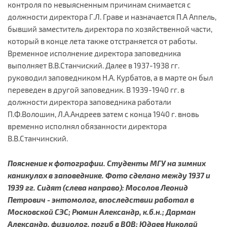
контроля по невыясненным причинам снимается с
должности директора Г.Л. Граве и назначается П.А Аппель,
бывший заместитель директора по хозяйственной части,
который в конце лета также отстраняется от работы.
Временное исполнение директора заповедника
выполняет В.В.Станчиский. Далее в 1937-1938 гг.
руководил заповедником Н.А. Курбатов, а в марте он был
переведен в другой заповедник. В 1939-1940 гг. в
должности директора заповедника работали
П.Ф.Волошин, Л.А.Андреев затем с конца 1940 г. вновь
временно исполнял обязанности директора
В.В.Станчинский.
Пояснение к фотографии. Студенты МГУ на зимних
каникулах в заповеднике. Фото сделано между 1937 и
1939 гг. Сидят (слева направо): Мосолов Леонид
Петрович - энтомолог, впоследствии работал в
Московской СЭС; Рюмин Александр, к.б.н.; Дарман
Александр, физиолог, погиб в ВОВ; Юдаев Николай