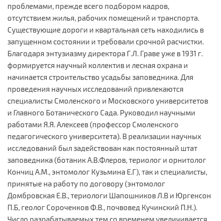
проблемами, прежде всего подбором кадров,
отсутствием жилья, рабочих помещений и транспорта.
Существующие дороги и квартальная сеть находились в
запущенном состоянии и требовали срочной расчистки.
Благодаря энтузиазму директора Г.Л. Граве уже в 1931 г.
формируется научный коллектив и лесная охрана и
начинается строительство усадьбы заповедника. Для
проведения научных исследований привлекаются
специалисты Смоленского и Московского университетов
и Главного Ботанического Сада. Руководил научными
работами Я.Я. Алексеев (профессор Смоленского
педагогического университета). В реализации научных
исследований был задействован как постоянный штат
заповедника (ботаник А.В.Флеров, териолог и орнитолог
Кончиц А.М., энтомолог Кузьмина Е.Г), так и специалисты,
принятые на работу по договору (энтомолог
Домбровская Е.В., териологи Шапошников Л.В и Юргенсон
П.Б, геолог Сороченков Ф.В., почвовед Кучинский П.Н.).
Число разрабатываемых тем со временем увеличивается