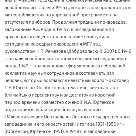
них 21 – за счет госбюджета. Фенологические наблюдения
возобновились с осени 1945 г., вскоре стали проводиться и
метеонаблюдения по упрощенной программе из-за
отсутствия приборов. Продолжая традиции почвоведов,
заложенные А.А. Роде, в 1945 г. к исследованиям по
круговороту веществ в заповеднике приступили
сотрудники кафедры почвоведения МГУ под
руководством Н.П. Ремезова (Добровольский, 2007). С 1946
г. начали возобновляться зоологические исследования, с
конца 1949 г. в заповеднике сформировался небольшой
коллектив научных сотрудников в составе четырех
человек, который возглавлял известный зоолог-охотовед
П.Б. Юргенсон. Он обосновал тематические планы на
ближайшую перспективу и за достаточно короткий
период времени совместно с женой, И.А. Юргенсон,
подготовил к публикации большую рукопись
«Млекопитающие Центрально-Лесного государственного
заповедника и его окрестностей; итоги за 1931-1950 гг.»
(Юргенсон, Юргенсон, 1951). В 1948 г. в заповеднике