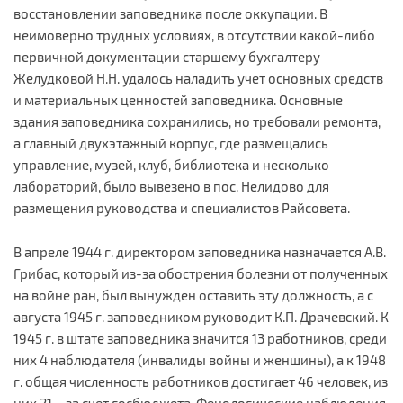
восстановлении заповедника после оккупации. В
неимоверно трудных условиях, в отсутствии какой-либо
первичной документации старшему бухгалтеру
Желудковой Н.Н. удалось наладить учет основных средств
и материальных ценностей заповедника. Основные
здания заповедника сохранились, но требовали ремонта,
а главный двухэтажный корпус, где размещались
управление, музей, клуб, библиотека и несколько
лабораторий, было вывезено в пос. Нелидово для
размещения руководства и специалистов Райсовета.
В апреле 1944 г. директором заповедника назначается А.В.
Грибас, который из-за обострения болезни от полученных
на войне ран, был вынужден оставить эту должность, а с
августа 1945 г. заповедником руководит К.П. Драчевский. К
1945 г. в штате заповедника значится 13 работников, среди
них 4 наблюдателя (инвалиды войны и женщины), а к 1948
г. общая численность работников достигает 46 человек, из