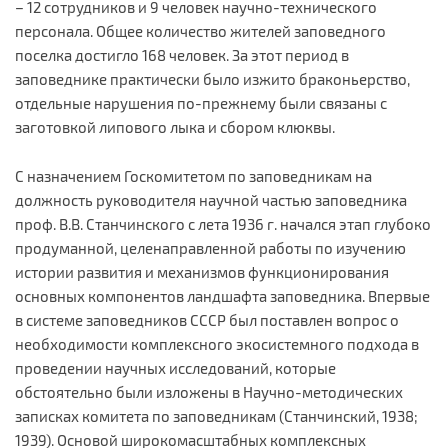
– 12 сотрудников и 9 человек научно-технического
персонала. Общее количество жителей заповедного
поселка достигло 168 человек. За этот период в
заповеднике практически было изжито браконьерство,
отдельные нарушения по-прежнему были связаны с
заготовкой липового лыка и сбором клюквы.
С назначением Госкомитетом по заповедникам на
должность руководителя научной частью заповедника
проф. В.В. Станчинского с лета 1936 г. начался этап глубоко
продуманной, целенаправленной работы по изучению
истории развития и механизмов функционирования
основных компонентов ландшафта заповедника. Впервые
в системе заповедников СССР был поставлен вопрос о
необходимости комплексного экосистемного подхода в
проведении научных исследований, которые
обстоятельно были изложены в Научно-методических
записках комитета по заповедникам (Станчинский, 1938;
1939). Основой широкомасштабных комплексных