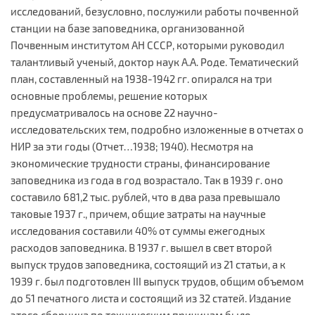
исследований, безусловно, послужили работы почвенной
станции на базе заповедника, организованной
Почвенным институтом АН СССР, которыми руководил
талантливый ученый, доктор наук А.А. Роде. Тематический
план, составленный на 1938-1942 гг. опирался на три
основные проблемы, решение которых
предусматривалось на основе 22 научно-
исследовательских тем, подробно изложенные в отчетах о
НИР за эти годы (Отчет…1938; 1940). Несмотря на
экономические трудности страны, финансирование
заповедника из года в год возрастало. Так в 1939 г. оно
составило 681,2 тыс. рублей, что в два раза превышало
таковые 1937 г., причем, общие затраты на научные
исследования составили 40% от суммы ежегодных
расходов заповедника. В 1937 г. вышел в свет второй
выпуск трудов заповедника, состоящий из 21 статьи, а к
1939 г. был подготовлен III выпуск трудов, общим объемом
до 51 печатного листа и состоящий из 32 статей. Издание
этого сборника по техническим причинам было