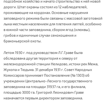
подсобное хозяйство и начато строительство к ней новой
дороги. Штат охраны состоял из 12 наблюдателей,
проживающие на кордонах. Основные нарушения
заповедного режима были связаны с массовой заготовкой
лыка местным населением для плетения лаптей, особенно
в южной части заповедника, сбором ягод (клюквы),
грибов и единичные случаи сенокошения и
браконьерской охоты.
Летом 1930 г. под руководством Л.Г.Граве была
обследована другая территория к северу от
железнодорожной станции Нелидово, истоки рек Межа,
Жукопа и Тюдьма. 31 декабря 1931 г. Совет Народных
Комиссаров принимает Постановление (№ 1303) об
учреждении Центрально-Лесного государственного
заповедника на площади 31937 га, и его филиала,
площадью 3000 га. Григорий Леонидович Граве
назначается первым директором заповедника.