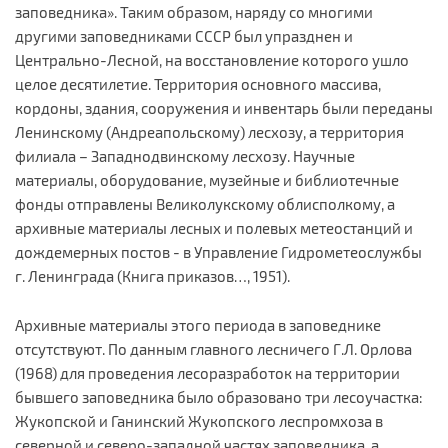
заповедника». Таким образом, наряду со многими
другими заповедниками СССР был упразднен и
Центрально-Лесной, на восстановление которого ушло
целое десятилетие. Территория основного массива,
кордоны, здания, сооружения и инвентарь были переданы
Ленинскому (Андреапольскому) лесхозу, а территория
филиала – Западнодвинскому лесхозу. Научные
материалы, оборудование, музейные и библиотечные
фонды отправлены Великолукскому облисполкому, а
архивные материалы лесных и полевых метеостанций и
дождемерных постов - в Управление Гидрометеослужбы
г. Ленинграда (Книга приказов…, 1951).
Архивные материалы этого периода в заповеднике
отсутствуют. По данным главного лесничего Г.Л. Орлова
(1968) для проведения лесоразработок на территории
бывшего заповедника было образовано три лесоучастка:
Жукопской и Ганинский Жукопского леспромхоза в
северной и северо-западной частях заповедника, а