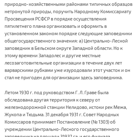
природно-хозяйственными районами типичных образцов
нетронутой природы, поручить Народному Комиссариату
Просвещения РСФСР в порядке осуществления
пятилетнего плана организовать и оформить в
установленном законом порядке следующие заповедники
общегосударственного значения: а) Центрально-Лесной
заповедник в Бельском округе Западной области. Но к
этому времени Западолес и другие местные
лесозаготовительные организации в течение двух лет
варварскими рубками уже изуродовали этот участок и он
стал не пригоден для организации здесь заповедника.
Летом 1930 г. под руководством Г. Л. Граве была
обследована другая территория к северу от
железнодорожной станции Нелидово, истоки рек Межа,
Жукопа и Тюдьма. 31 декабря 1931 г. Совет Народных
Комиссаров принимает Постановление (№ 1303) об
учреждении Центрально-Лесного государственного
заповедника на площади 31937 га, и его филиала,