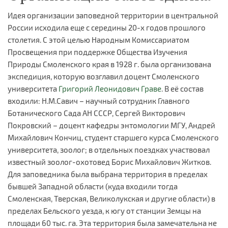
Идея организации заповедной территории в центральной
России исходила еще с середины 20-х годов прошлого
столетия. С этой целью Народным Комиссариатом
Просвещения при поддержке Общества Изучения
Природы Смоленского края в 1928 г. была организована
экспедиция, которую возглавил доцент Смоленского
университета
Григорий Леонидович Граве
. В её состав
входили: Н.М.Савич – научный сотрудник Главного
Ботанического Сада АН СССР, Сергей Викторович
Покровский – доцент кафедры энтомологии МГУ, Андрей
Михайлович Кончиц, студент старшего курса Смоленского
университета, зоолог; в отдельных поездках участвовал
известный зоолог-охотовед Борис Михайлович Житков.
Для заповедника была выбрана территория в пределах
бывшей Западной области (куда входили тогда
Смоленская, Тверская, Великолукская и другие области) в
пределах Бельского уезда, к югу от станции Земцы на
площади 60 тыс. га. Эта территория была замечательна не