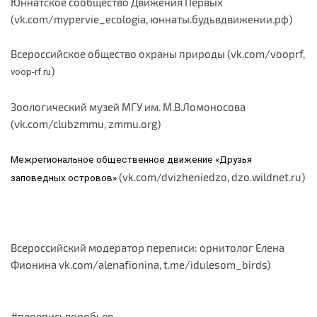
Юннатское сообщество Движения Первых
(vk.com/mypervie_ecologia, юннаты.будьвдвижении.рф)
Всероссийское общество охраны природы (vk.com/vooprf,
)
voop-rf.ru
Зоологический музей МГУ им. М.В.Ломоносова
(vk.com/clubzmmu, zmmu.org)
Межрегиональное общественное движение «Друзья
(vk.com/dvizheniedzo, dzo.wildnet.ru)
заповедных островов»
Всероссийский модератор переписи: орнитолог Елена
Фионина vk.com/alenafionina, t.me/idulesom_birds)
#переписьворобьев