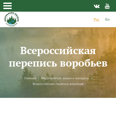
Перейти к основному содержанию
Рус
En
Всероссийская
перепись воробьев
Вы здесь
Главная
»
Мероприятия, акции и конкурсы
»
Всероссийская перепись воробьев