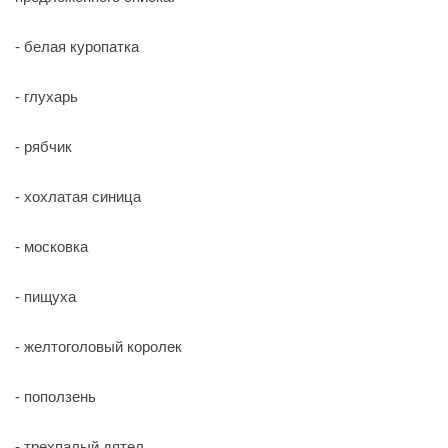
- белая куропатка
- глухарь
- рябчик
- хохлатая синица
- московка
- пищуха
- желтоголовый королек
- поползень
- трехпалый дятел