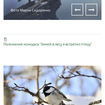
Фото Марии Сидоренко
Фото Марии Сидоренко
Фото Марии Сидоренко
Положение конкурса "Зимой в лесу я встретил птицу"