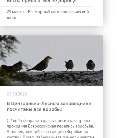
Весна пришла! Весне дорогу!
23 марта – Всемирный метеорологический
день
02.03.2026
В Центрально-Лесном заповеднике
посчитаны все воробьи
С 7 по 15 февраля в разных регионах страны
проходила Всероссийская перепись воробьёв.
А точнее, зимний сезон акции «Воробьи на
кустах». В масштабном учёте приняли участие