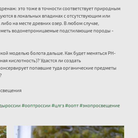
 дренаж: это тоже в точности соответствует природным
уются в локальных впадинах с отсутствующим или
либо на месте древних озер. В любом случае,
 иметь водонепроницаемые подстилающие породы -
ькой моделью болота дальше. Как будет меняться PH-
ая кислотность)? Удастся ли создать
консервирует попавшие туда органические предметы
)?
росвещения
дыроссии
#ооптроссии
#цлгз
#оопт
#экопросвещение