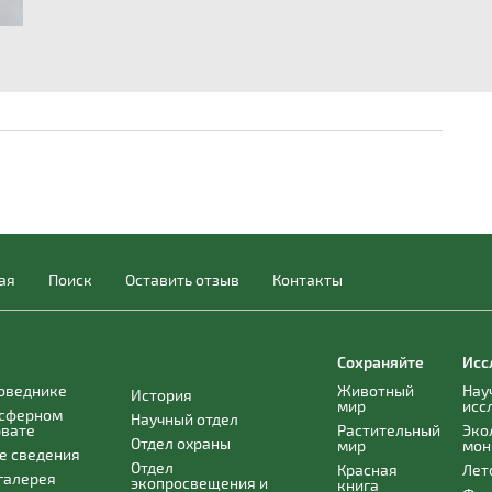
ая
Поиск
Оставить отзыв
Контакты
Сохраняйте
Исс
поведнике
Животный
Нау
История
мир
исс
осферном
Научный отдел
рвате
Растительный
Эко
Отдел охраны
мир
мон
е сведения
Отдел
Красная
Лет
галерея
экопросвещения и
книга