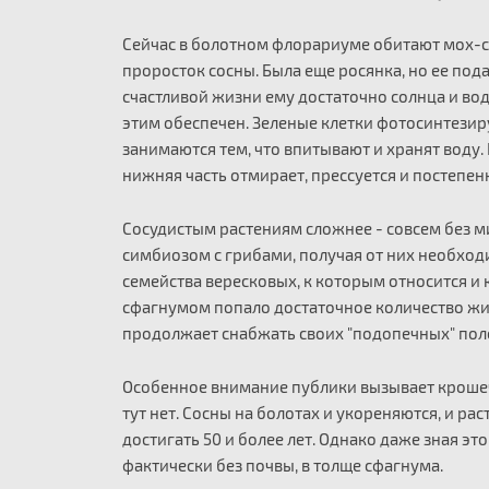
Сейчас в болотном флорариуме обитают мох-сф
проросток сосны. Была еще росянка, но ее под
счастливой жизни ему достаточно солнца и вод
этим обеспечен. Зеленые клетки фотосинтезиру
занимаются тем, что впитывают и хранят воду.
нижняя часть отмирает, прессуется и постепен
Сосудистым растениям сложнее - совсем без м
симбиозом с грибами, получая от них необход
семейства вересковых, к которым относится и
сфагнумом попало достаточное количество жи
продолжает снабжать своих "подопечных" пол
Особенное внимание публики вызывает кроше
тут нет. Сосны на болотах и укореняются, и ра
достигать 50 и более лет. Однако даже зная э
фактически без почвы, в толще сфагнума.