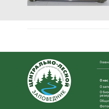
Главн
О нас
О за
О би
резе
Общи
Фото