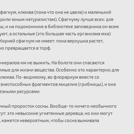
агнум, клюква (пока что она не цвела) и маленький
арили юным натуралистам). Сфагнуму лучше всех: для
ы, и на подоконнике в библиотеке заповедника он всем
ют, а остальные (это большая часть организма мха)
 Корней сфагнум не имеет: пока верхушка растет,
но превращается в торф.
инералов им не выжить. На болоте они спасаются
имые для жизни вещества. Особенно это характерно для
 клюква. По-видимому, во флорариум вместе со
знеспособных фрагментов мицелия (грибницы), и она
езными ресурсами.
чный проросток сосны. Вообще-то ничего необычного
стут: это невысокие угнетенные деревца, но они могут
то, кажется невероятным, чтобы сосна выживала