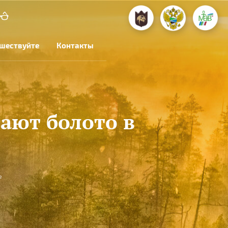
шествуйте
Контакты
ают болото в
е