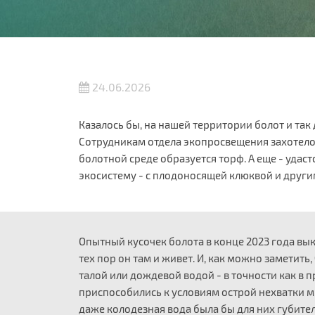
24.06.2026
Казалось бы, на нашей территории болот и так
Сотрудникам отдела экопросвещения захотелос
болотной среде образуется торф. А еще - уда
экосистему - с плодоносящей клюквой и други
Опытный кусочек болота в конце 2023 года вык
тех пор он там и живет. И, как можно заметить
талой или дождевой водой - в точности как в 
приспособились к условиям острой нехватки 
даже колодезная вода была бы для них губите