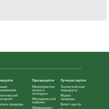
ледуйте
Просвещайте
Путешествуйте
чные
Мероприятия,
Экологические
ледования
акции и
маршруты
конкурсы
логический
Музей
иторинг
Методический
природы
кабинет
опись природы
Визит-центр
Обращение с