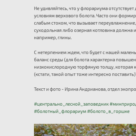
Не удивляйтесь, что у флорариума отсутствует
условиям верхового болота. Часто они формир
слабым стоком, что вызывает переувлажнение, 
суходольная либо озерная котловина должна
например, глины.
С нетерпением ждем, что будет с нашей мален
баланс среды (для болота характерна повышенн
низкокислородную торфяную толщу, которая 
(кстати, такой опыт тоже интересно поставить
Текст и фото - Ирина Андрианова, отдел экоп
#центрально_лесной_заповедник
#минприро
#болотный_флорариум
#болото_в_горшке