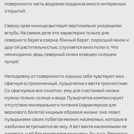
поверхности часть водоема подарила много интересных
открытий.
Сверху края окнища выглядят вертикально уходящими
вглубь. На самом деле это характерно только для
северного берега озерка. Южный берег, поросший мхом и
другой растительностью, спускается вниз полого. Что
неожиданно, ведь северный склон освещен солнцем
лучше!
Неподалеку от поверхности хорошо себя чувствуют мох
сфагнум остроконечный, пузырчатка и вахта трехлистная.
Со сфагнумом все понятно: ему для счастливой жизни
нужны только солнце и вода. Пузырчатка компенсирует
отсутствие минерального питания (характерное для
верхового болота) хищным образом жизни: оно ловит
пузырьками своих побегов мелких насекомых, которые в
изобилии встречаются во мху. А вот вахта насекомыми не
питается, и ей без минералов пришлось бы туго. Вероятно,