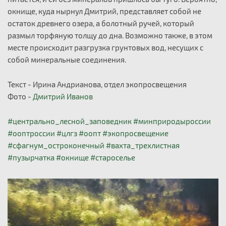
окнище, куда нырнул Дмитрий, представляет собой не
остаток древнего озера, а болотный ручей, который
размыл торфяную толщу до дна. Возможно также, в этом
месте происходит разгрузка грунтовых вод, несущих с
собой минеральные соединения.
Текст - Ирина Андрианова, отдел экопросвещения
Фото -
Дмитрий Иванов
#центрально_лесной_заповедник
#минприродыроссии
#ооптроссии
#цлгз
#оопт
#экопросвещение
#сфагнум_остроконечный
#вахта_трехлистная
#пузырчатка
#окнище
#староселье