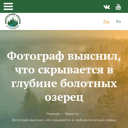
Перейти к основному содержанию
Рус
En
Фотограф выяснил,
что скрывается в
глубине болотных
озерец
Вы здесь
Главная
»
Новости
»
Фотограф выяснил, что скрывается в глубине болотных озерец