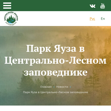
Перейти к основному содержанию
Рус
En
Парк Яуза в
Центрально-Лесном
заповеднике
Вы здесь
Главная
»
Новости
»
Парк Яуза в Центрально-Лесном заповеднике