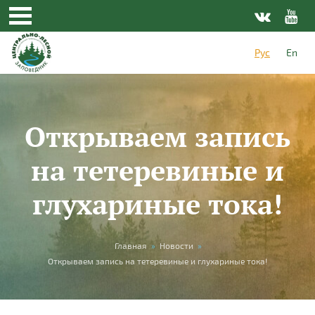
Перейти к основному содержанию
Рус
En
Открываем запись
на тетеревиные и
глухариные тока!
Вы здесь
Главная
»
Новости
»
Открываем запись на тетеревиные и глухариные тока!