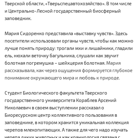
Тверской области, «Тверьспецавтохозяйство». В том числе
и Центрально-Лесной государственный биосферный
заповедник.
Мария Сидоренко представила «выставку чувств». Здесь
посетители использовали органы чувств, чтобы как можно
лучше понять природу: трогали мхи и лишайники, гладили
ель, нюхали веточку багульника, слушали как звучит
болотная погремушка – шейхцерия болотная.
Мария
рассказывала, как через ощущения формируется глубокое
понимание окружающего мира и любовь к природе.
Студент Биологического факультета Тверского
государственного университета Кораблев Арсений
Николаевич в своем выступлении рассказал о
Биоресурсном центр коллективного пользования в
заповеднике, в котором хранится уникальная коллекция
черепов млекопитающих. А также для чего надо изучать
черепа диких животных и как краниология связана с