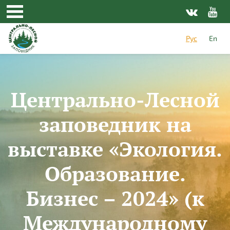
Перейти к основному содержанию
Рус
En
Центрально-Лесной
заповедник на
выставке «Экология.
Образование.
Бизнес – 2024» (к
Международному