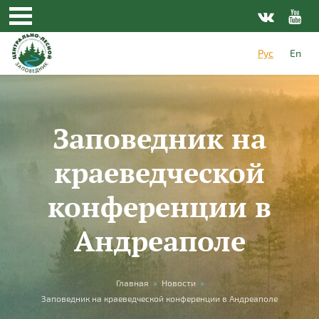
Перейти к основному содержанию
Рус
En
Заповедник на
краеведческой
конференции в
Андреаполе
Вы здесь
Главная
»
Новости
»
Заповедник на краеведческой конференции в Андреаполе