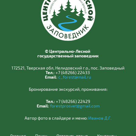
© Центрально-Лесной
государственный заповедник
172521, Тверская обл, Нелидовский г.о., пос. Заповедный
Тел.:
+7 (48266) 22433
Email:
c_forest@mail.ru
Бронирование экскурсий, проживания:
Тел.:
+7 (48266) 22429
Email:
forestprosvet@gmail.com
Автор фото в слайдере и меню:
Иванов Д.Г.
Главная
Поиск
Оставить отзыв
Контакты