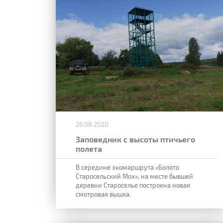
26.08.2020
Заповедник с высоты птичьего
полета
В середине экомаршрута «Болото
Старосельский Мох», на месте бывшей
деревни Староселье построена новая
смотровая вышка.