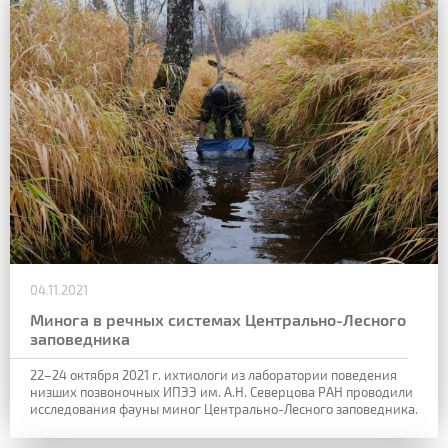
04.11.2021
Минога в речных системах Центрально-Лесного
заповедника
22–24 октября 2021 г. ихтиологи из лаборатории поведения
низших позвоночных ИПЭЭ им. А.Н. Северцова РАН проводили
исследования фауны миног Центрально-Лесного заповедника.