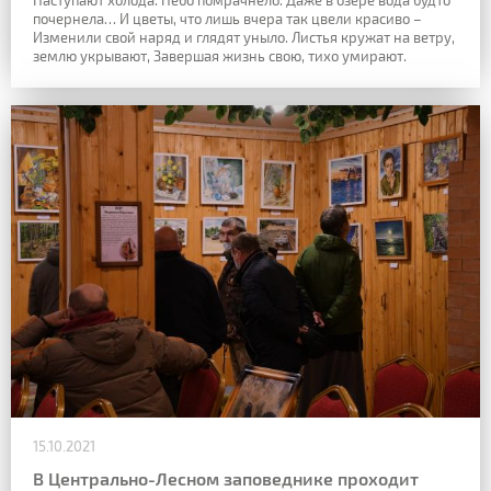
Наступают холода. Небо помрачнело.
Даже в озере вода будто
почернела…
И цветы, что лишь вчера так цвели красиво –
Изменили свой наряд и глядят уныло.
Листья кружат на ветру,
землю укрывают,
Завершая жизнь свою, тихо умирают.
15.10.2021
В Центрально-Лесном заповеднике проходит