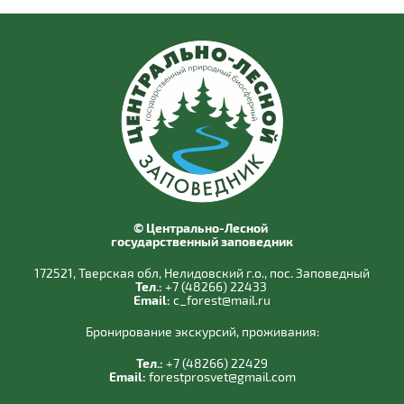
© Центрально-Лесной
государственный заповедник
172521, Тверская обл, Нелидовский г.о., пос. Заповедный
Тел.:
+7 (48266) 22433
Email:
c_forest@mail.ru
Бронирование экскурсий, проживания:
Тел.:
+7 (48266) 22429
Email:
forestprosvet@gmail.com