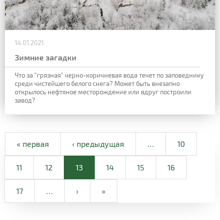
14.01.2021
Зимние загадки
Что за "грязная" черно-коричневая вода течет по заповеднику
среди чистейшего белого снега? Может быть внезапно
открылось нефтяное месторождение или вдруг построили
завод?
« первая
‹ предыдущая
…
10
11
12
13
14
15
16
17
…
›
»