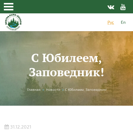
Перейти к основному содержанию
Рус
En
С Юбилеем,
Заповедник!
Вы здесь
Главная
»
Новости
»
С Юбилеем, Заповедник!
31.12.2021