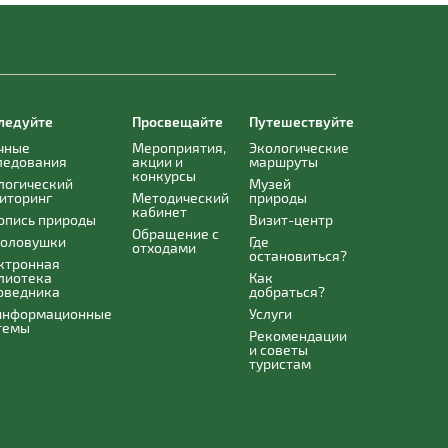
ледуйте
Просвещайте
Путешествуйте
чные
Мероприятия,
Экологические
ледования
акции и
маршруты
конкурсы
логический
Музей
иторинг
Методический
природы
кабинет
опись природы
Визит-центр
Обращение с
оловушки
Где
отходами
остановиться?
ктронная
лиотека
Как
оведника
добраться?
информационные
Услуги
темы
Рекомендации
и советы
туристам