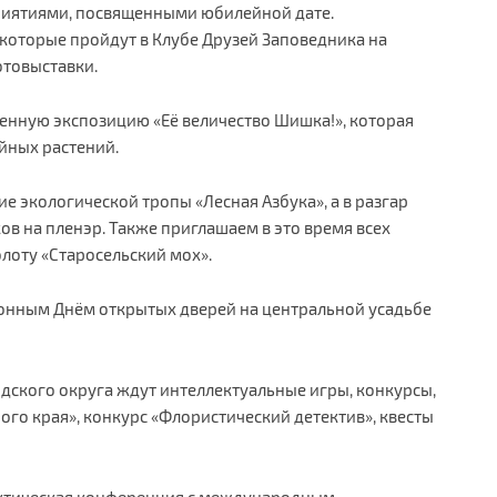
риятиями, посвященными юбилейной дате.
 которые пройдут в Клубе Друзей Заповедника на
отовыставки.
енную экспозицию «Её величество Шишка!», которая
йных растений.
е экологической тропы «Лесная Азбука», а в разгар
в на пленэр. Также приглашаем в это время всех
лоту «Старосельский мох».
онным Днём открытых дверей на центральной усадьбе
дского округа ждут интеллектуальные игры, конкурсы,
ого края», конкурс «Флористический детектив», квесты
актическая конференция с международным