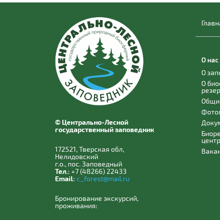
Главн
О нас
О за
О би
резе
Общи
Фото
© Центрально-Лесной
Доку
государственный заповедник
Биор
цент
172521, Тверская обл,
Вака
Нелидовский
г.о., пос. Заповедный
Тел.:
+7 (48266) 22433
Email:
c_forest@mail.ru
Бронирование экскурсий,
проживания: