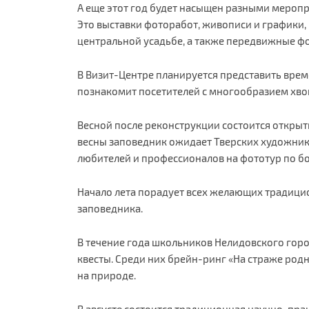
А еще этот год будет насыщен разными мероп
Это выставки фоторабот, живописи и графики,
центральной усадьбе, а также передвижные ф
В Визит-Центре планируется представить врем
познакомит посетителей с многообразием хво
Весной после реконструкции состоится открыти
весны заповедник ожидает Тверских художнико
любителей и профессионалов на фототур по бо
Начало лета порадует всех желающих традици
заповедника.
В течение года школьников Нелидовского горо
квесты. Среди них брейн-ринг «На страже родн
на природе.
В августе состоится традиционная научно-пр