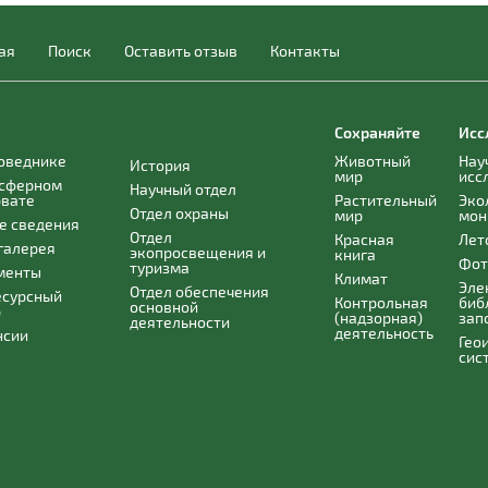
ая
Поиск
Оставить отзыв
Контакты
Сохраняйте
Исс
поведнике
Животный
Нау
История
мир
исс
осферном
Научный отдел
рвате
Растительный
Эко
Отдел охраны
мир
мон
е сведения
Отдел
Красная
Лет
галерея
экопросвещения и
книга
Фот
туризма
менты
Климат
Эле
Отдел обеспечения
есурсный
Контрольная
биб
основной
р
(надзорная)
зап
деятельности
деятельность
нсии
Гео
сис