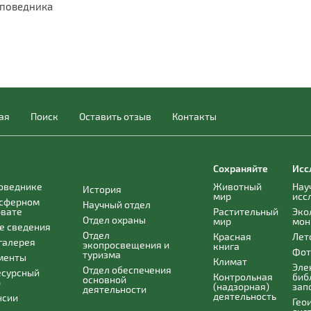
аповедника
ая
Поиск
Оставить отзыв
Контакты
Сохраняйте
Исс
поведнике
Животный
Нау
История
мир
исс
осферном
Научный отдел
рвате
Растительный
Эко
Отдел охраны
мир
мон
е сведения
Отдел
Красная
Лет
галерея
экопросвещения и
книга
Фот
туризма
менты
Климат
Эле
Отдел обеспечения
есурсный
Контрольная
биб
основной
р
(надзорная)
зап
деятельности
деятельность
нсии
Гео