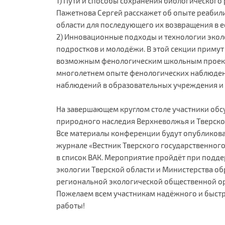
1) Пути и способы сохранения биологического
Пажетнова Сергей расскажет об опыте реабил
области для последующего их возвращения в е
2) Инновационные подходы и технологии экол
подростков и молодёжи. В этой секции примут 
возможным фенологическим школьным проекто
многолетнем опыте фенологических наблюден
наблюдений в образовательных учреждения и 
На завершающем круглом столе участники обс
природного наследия Верхневолжья и Тверско
Все материалы конференции будут опубликован
журнале «Вестник Тверского государственного
в список ВАК. Мероприятие пройдёт при подд
экологии Тверской области и Министерства об
региональной экологической общественной ор
Пожелаем всем участникам надёжного и быстр
работы!