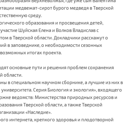
 разнообразия Верхневолжья, где уже сын Валентина
итации медвежат-сирот бурого медведя в Тверской
стественную среду.
огического образования и просвещения детей,
участие Шуйская Елена и Волков Владислав с
м в Тверской области. Докладчики расскажут о
ий в заповеднике, о необходимости сезонных
возможных итогах проекта.
удят основные пути и решения проблем сохранения
й области.
ы в специальном научном сборнике, а лучшие из них в
 университета. Серия Биология и экология», входящего
ержке ведомств: Министерства природных ресурсов и
разования Тверской области, а также Тверской
ганизации «Наследие».
ого интернета, крепкого здоровья и плодотворной