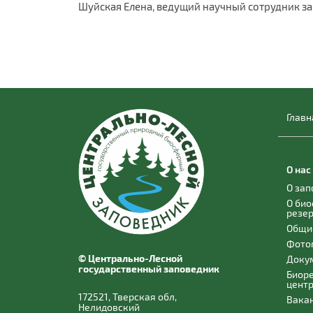
Шуйская Елена, ведущий научный сотрудник з
Главн
О нас
О за
О би
резе
Общи
Фото
© Центрально-Лесной
Доку
государственный заповедник
Биор
цент
172521, Тверская обл,
Вака
Нелидовский