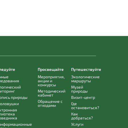
ледуйте
Просвещайте
Путешествуйте
чные
Мероприятия,
Экологические
ледования
акции и
маршруты
конкурсы
логический
Музей
иторинг
Методический
природы
кабинет
опись природы
Визит-центр
Обращение с
оловушки
Где
отходами
остановиться?
ктронная
лиотека
Как
оведника
добраться?
информационные
Услуги