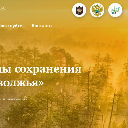
шествуйте
Контакты
мы сохранения
волжья»
я Верхневолжья»