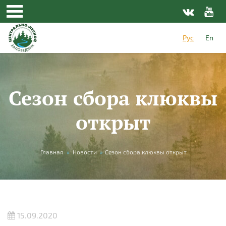
Перейти к основному содержанию
Рус
En
Сезон сбора клюквы
открыт
Вы здесь
Главная
»
Новости
»
Сезон сбора клюквы открыт
15.09.2020