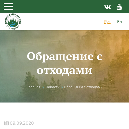
Перейти к основному содержанию
Рус
En
Обращение с
отходами
Вы здесь
Главная
»
Новости
»
Обращение с отходами
09.09.2020