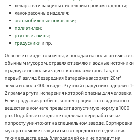
лекарства и вакцины с истёкшим сроком годности;
лакокрасочные изделия;
автомобильные покрышки
;
полиэтилен
;
ртутные лампы
;
градусники
и пр.
Опасные отходы токсичны, и попадая на полигон вместе с
обычным мусором, отравляют землю и водные источники
в радиусе нескольких десятков километров. Так, на
первый взгляд безвредная батарейка засоряет 20м²
земли и около 400 л воды. Ртутный градусник содержит 1-
2 грамма ртути, испарения которой опасны для человека.
Если градусник разбить, концентрация этого ядовитого
вещества в комнате превысит допустимую норму в 1000
раз. Подобные отходы не подлежат переработке, их
попросту уничтожат на специальном заводе. Сортировка
мусора поможет защититься от вредного воздействия
таких веществ, ведь благодаря ей они не попадут на