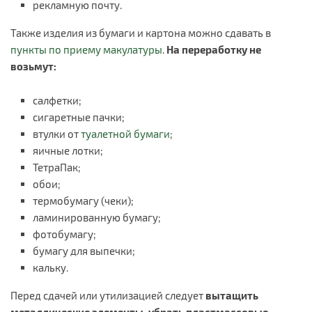
рекламную почту.
Также изделия из бумаги и картона можно сдавать в
пункты по приему макулатуры
.
На переработку не
возьмут
:
салфетки;
сигаретные пачки;
втулки от
туалетной бумаги
;
яичные лотки;
ТетраПак;
обои;
термобумагу (чеки);
ламинированную бумагу;
фотобумагу;
бумагу для выпечки;
кальку.
Перед сдачей или утилизацией следует
вытащить