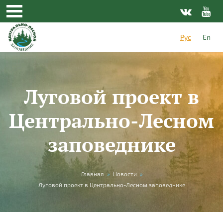
Перейти к основному содержанию
Рус
En
Луговой проект в
Центрально-Лесном
заповеднике
Вы здесь
Главная
»
Новости
»
Луговой проект в Центрально-Лесном заповеднике