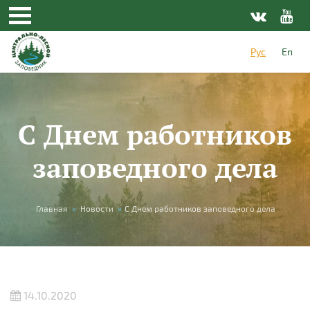
Перейти к основному содержанию
Рус
En
C Днем работников
заповедного дела
Вы здесь
Главная
»
Новости
»
C Днем работников заповедного дела
14.10.2020