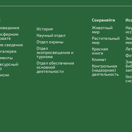
с
Сохраняйте
Ис
поведнике
Животный
На
История
мир
ис
осферном
Научный отдел
рвате
Растительный
Эк
Отдел охраны
мир
мо
е сведения
Отдел
Красная
Ле
галерея
экопросвещения и
книга
Фо
туризма
ументы
Климат
Эл
Отдел обеспечения
есурсный
Контрольная
би
основной
р
(надзорная)
за
деятельности
деятельность
нсии
Ге
си