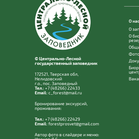
О на
О за
О би
резе
Общи
Фото
© Центрально-Лесной
Док
государственный заповедник
Биор
цент
172521, Тверская обл,
Нелидовский
Вака
г.о., пос. Заповедный
Тел.:
+7 (48266) 22433
Email:
c_forest@mail.ru
Бронирование экскурсий,
проживания:
Тел.:
+7 (48266) 22429
Email:
forestprosvet@gmail.com
Автор фото в слайдере и меню: