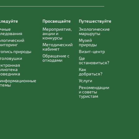
следуйте
Просвещайте
Путешествуйте
учные
Мероприятия,
Экологические
следования
акции и
маршруты
конкурсы
ологический
Музей
ниторинг
Методический
природы
кабинет
топись природы
Визит-центр
Обращение с
толовушки
Где
отходами
остановиться?
ектронная
блиотека
Как
поведника
добраться?
оинформационные
Услуги
стемы
Рекомендации
и советы
туристам