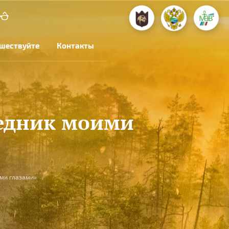
шествуйте
Контакты
ведник моими
ими глазами»