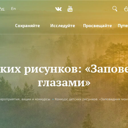
Рус
En
Сохраняйте
Исследуйте
Просвещайте
Путе
ских рисунков: «Запо
глазами»
ероприятия, акции и конкурсы
»
Конкурс детских рисунков: «Заповедник мо