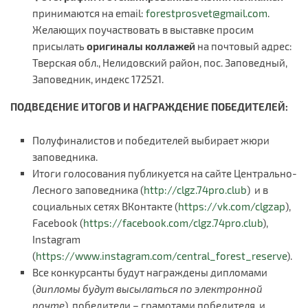
принимаются на email:
forestprosvet@gmail.com
.
Желающих поучаствовать в выставке просим
присылать
оригиналы коллажей
на почтовый адрес:
Тверская обл., Нелидовский район, пос. Заповедный,
Заповедник, индекс 172521.
ПОДВЕДЕНИЕ ИТОГОВ И НАГРАЖДЕНИЕ ПОБЕДИТЕЛЕЙ:
Полуфиналистов и победителей выбирает жюри
заповедника.
Итоги голосования публикуется на сайте Центрально-
Лесного заповедника (
http://clgz.74pro.club
) и в
социальных сетях ВКонтакте (
https://vk.com/clgzap
),
Facebook (
https://facebook.com/clgz.74pro.club
),
Instagram
(
https://www.instagram.com/central_forest_reserve
).
Все конкурсанты будут награждены дипломами
(
дипломы будут высылаться по электронной
почте
), победители – грамотами победителя и