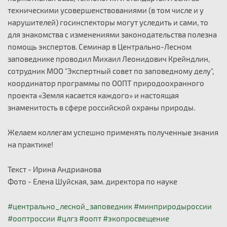
техническими усовершенствованиями (в том числе и у
нарушителей) госинспекторы могут уследить и сами, то
для знакомства с изменениями законодательства полезна
помощь экспертов. Семинар в Центрально-Лесном
заповеднике проводил Михаил Леонидович Крейндлин,
сотрудник МОО "Экспертный совет по заповедному делу",
координатор программы по ООПТ природоохранного
проекта «Земля касается каждого» и настоящая
знаменитость в сфере российской охраны природы.
Желаем коллегам успешно применять полученные знания
на практике!
Текст - Ирина Андрианова
Фото - Елена Шуйская, зам. директора по науке
#центрально_лесной_заповедник
#минприродыроссии
#ооптроссии
#цлгз
#оопт
#экопросвещение