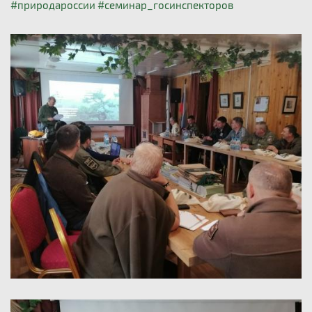
#природароссии
#семинар_госинспекторов