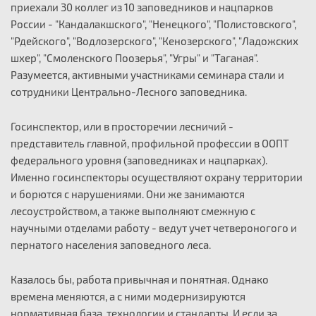
приехали 30 коллег из 10 заповедников и нацпарков
России - "Кандалакшского", "Ненецкого", "Полистовского",
"Рдейского", "Водлозерского", "Кенозерского", "Ладожских
шхер", "Смоленского Поозерья", "Угры" и "Таганая".
Разумеется, активными участниками семинара стали и
сотрудники Центрально-Лесного заповедника.
Госинспектор, или в просторечии лесничий -
представитель главной, профильной профессии в ООПТ
федерального уровня (заповедниках и нацпарках).
Именно госинспекторы осуществляют охрану территории
и борются с нарушениями. Они же занимаются
лесоустройством, а также выполняют смежную с
научными отделами работу - ведут учет четвероногого и
пернатого населения заповедного леса.
Казалось бы, работа привычная и понятная. Однако
времена меняются, а с ними модернизируются
нормативная база, технологии и стандарты. И если за