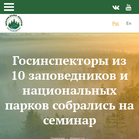
Перейти к основному содержанию
Рус
En
Госинспекторы из
10 заповедников и
национальных
парков собрались на
семинар
Главная
»
Новости
»