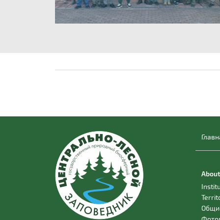
Главн
About
Instit
Territ
Общи
Фото