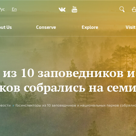
Рус
En
ut Us
Conserve
Explore
Visit
 из 10 заповедников 
ков собрались на сем
овости
»
Госинспекторы из 10 заповедников и национальных парков собралис