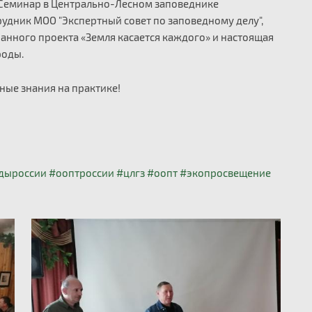
 Семинар в Центрально-Лесном заповеднике
удник МОО "Экспертный совет по заповедному делу",
нного проекта «Земля касается каждого» и настоящая
роды.
ые знания на практике!
дыроссии
#ооптроссии
#цлгз
#оопт
#экопросвещение