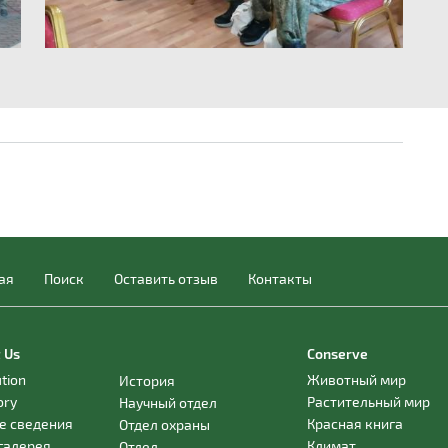
ая
Поиск
Оставить отзыв
Контакты
 Us
Conserve
ution
Животный мир
История
ory
Растительный мир
Научный отдел
е сведения
Красная книга
Отдел охраны
галерея
Климат
Отдел