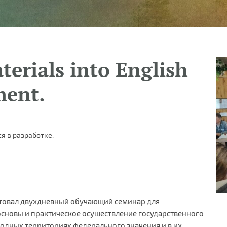
terials into English
ment.
я в разработке.
ртовал двухдневный обучающий семинар для
сновы и практическое осуществление государственного
одных территориях федерального значения и в их