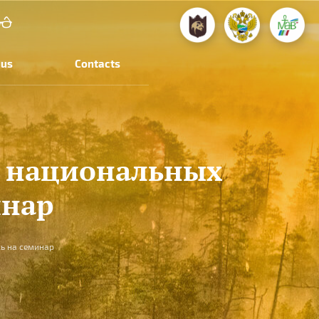
 us
Contacts
и национальных
инар
ь на семинар