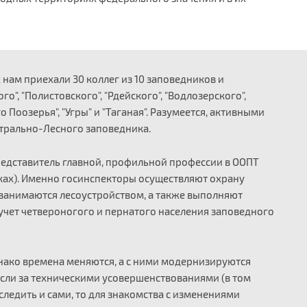
нам приехали 30 коллег из 10 заповедников и
о", "Полистовского", "Рдейского", "Водлозерского",
 Поозерья", "Угры" и "Таганая". Разумеется, активными
нтрально-Лесного заповедника.
представитель главной, профильной профессии в ООПТ
ках). Именно госинспекторы осуществляют охрану
 занимаются лесоустройством, а также выполняют
учет четвероногого и пернатого населения заповедного
днако времена меняются, а с ними модернизируются
если за техническими усовершенствованиями (в том
следить и сами, то для знакомства с изменениями