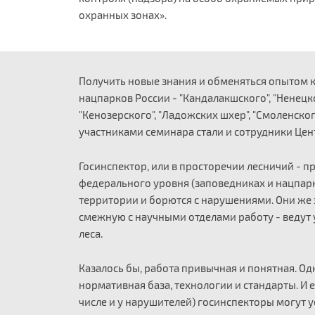
охранных зонах».
Получить новые знания и обменяться опытом к 
нацпарков России - "Кандалакшского", "Ненецког
"Кенозерского", "Ладожских шхер", "Смоленского
участниками семинара стали и сотрудники Це
Госинспектор, или в просторечии лесничий - 
федерального уровня (заповедниках и нацпар
территории и борются с нарушениями. Они же
смежную с научными отделами работу - ведут 
леса.
Казалось бы, работа привычная и понятная. О
нормативная база, технологии и стандарты. И 
числе и у нарушителей) госинспекторы могут у