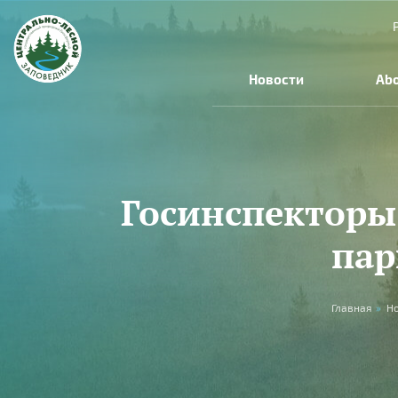
Skip to main content
Новости
Abo
Госинспекторы
пар
You are here
Главная
»
Н