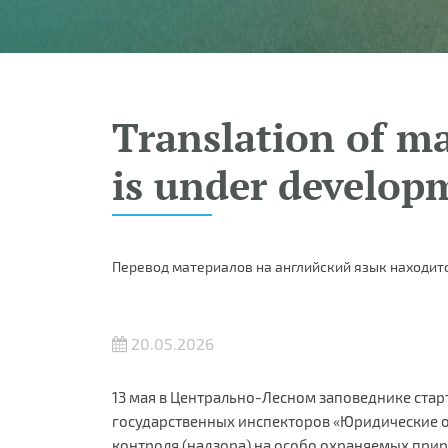
Translation of ma
is under develop
Перевод материалов на английский язык находитс
20.05.2026
13 мая в Центрально-Лесном заповеднике ста
государственных инспекторов «Юридические о
контроля (надзора) на особо охраняемых прир