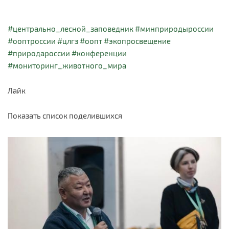
#центрально_лесной_заповедник
#минприродыроссии
#ооптроссии
#цлгз
#оопт
#экопросвещение
#природароссии
#конференции
#мониторинг_животного_мира
Лайк
Показать список поделившихся