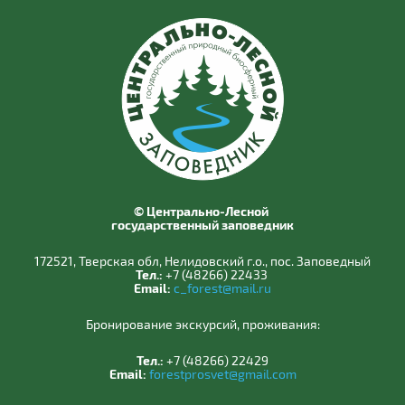
© Центрально-Лесной
государственный заповедник
172521, Тверская обл, Нелидовский г.о., пос. Заповедный
Тел.:
+7 (48266) 22433
Email:
c_forest@mail.ru
Бронирование экскурсий, проживания:
Тел.:
+7 (48266) 22429
Email:
forestprosvet@gmail.com