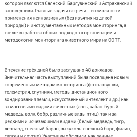
которой являются Саянский, Баргузинский и Астраханский
заповедники. Главные задачи встречи – возможности
применения неинвазивных (без изъятия из дикой
природы) и инструментальных методов мониторинга, а
также выработка общих подходов к организации и
методологии мониторинга животного мира на ООПТ.
В течение трёх дней было заслушано 48 докладов.
Значительная часть выступлений была посвящена новым
современным методам мониторинга (фотоловушки,
телеметрия, спутники, методы дистанционного
зондирования земли, искусственный интеллект и др.) как
за массовыми видами животных (лось, кабан, бурый
медведь, волк, бобр, различные виды птиц), так и за
редкими и исчезающими видами (белый медведь, тигр,
леопард, снежный баран, выхухоль, снежный барс, филин,
сапсан и другие). Участники обсудили, как данные