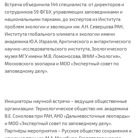
Встреча объединила 144 специалиста: от директоров и
сотрудников 59 ФГБУ, управляющих заповедниками и
национальными парками, до экспертов из Института
проблем экологии и эволюции им. А.Н. Северцова РАН,
Института глобального климата и экологии имени
академика Ю.А. Израэля, Арктического и антарктического
научно-исследовательского института, Зоологического
музея МГУ имени М.В. Ломоносова, ВНИИ «Экология»,
Московского зоопарка и МОО «Экспертный совет по
заповедному делу».
Инициаторы научной встречи – ведущие общественные
организации: Териологическое общество им. академика
В.Е. Соколова при РАН, АНО «Дальневосточные леопарды»
и МОО «Экспертный совет по заповедному делу».
Партнёры мероприятия – Русское общество сохранения и
изучения птиц им. М.А. Мензбира, Герпетологическое