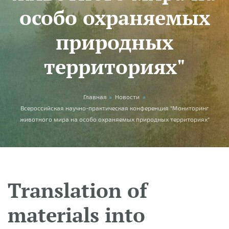
особо охраняемых
природных
территориях"
You are here
Главная
»
Новости
»
Всероссийская научно-практическая конференция "Мониторинг
животного мира на особо охраняемых природных территориях"
Translation of
materials into