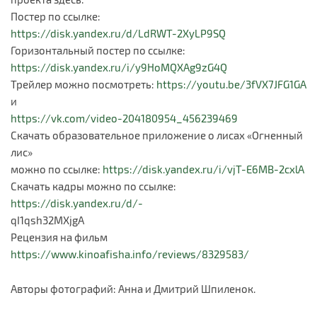
Постер по ссылке:
https://disk.yandex.ru/d/LdRWT-2XyLP9SQ
Горизонтальный постер по ссылке:
https://disk.yandex.ru/i/y9HoMQXAg9zG4Q
Трейлер можно посмотреть:
https://youtu.be/3fVX7JFG1GA
и
https://vk.com/video-204180954_456239469
Скачать образовательное приложение о лисах «Огненный
лис»
можно по ссылке:
https://disk.yandex.ru/i/vjT-E6MB-2cxlA
Скачать кадры можно по ссылке:
https://disk.yandex.ru/d/-
qI1qsh32MXjgA
Рецензия на фильм
https://www.kinoafisha.info/reviews/8329583/
Авторы фотографий: Анна и Дмитрий Шпиленок.