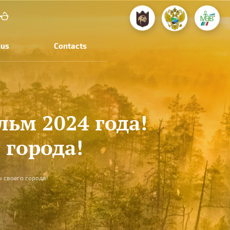
 us
Contacts
ьм 2024 года!
 города!
 своего города!