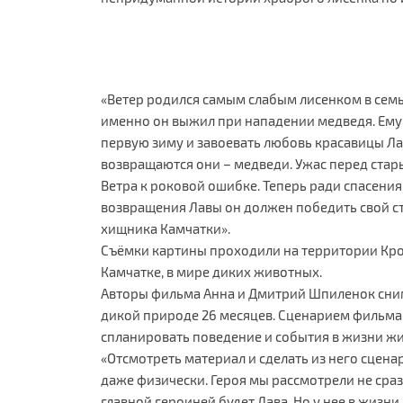
«Ветер родился самым слабым лисенком в семье
именно он выжил при нападении медведя. Ему
первую зиму и завоевать любовь красавицы Ла
возвращаются они – медведи. Ужас перед ста
Ветра к роковой ошибке. Теперь ради спасения
возвращения Лавы он должен победить свой ст
хищника Камчатки».
Съёмки картины проходили на территории Кр
Камчатке, в мире диких животных.
Авторы фильма Анна и Дмитрий Шпиленок сни
дикой природе 26 месяцев. Сценарием фильма в
спланировать поведение и события в жизни ж
«Отсмотреть материал и сделать из него сцена
даже физически. Героя мы рассмотрели не сраз
главной героиней будет Лава. Но у нее в жизни