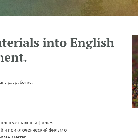
terials into English
ment.
я в разработке.
т полнометражный фильм
ый и приключенческий фильм о
имени Ветер.