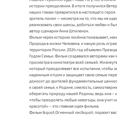
истории преодоления. В итоге получился Ветер,
наших глазах превратился в настоящего героя.
зритель понял — несмотря на то, что мы не ид
реализовать свои шансы, добиться любви и быт
автор сценария Анна Шпиленок.
Фильм через историю лисёнка показывает, как
Природа в жизни Человека, и какую роль игра
территории России. 2024 год объявлен Прези
Годом Семьи. Фильм создавался авторами как 
просмотра в кинотеатре всей семьей. Жизнеу
который преодолевает все испытания, чтобы з
надежным отцом и защищает свою семью перед
доносит до зрителей фундаментальные ценнос
к своей семье, к Родине, смелость, самоотвер
оберегать природу нашей Родины, ведь она – и
чтобы преодолеть любые невзгоды, она учит н
красотой» – это главная идея фильма.
Фильм &quot;Огненный лис&quot; поразит вас