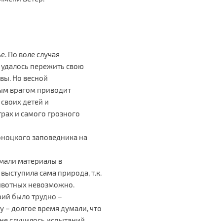
. По воле случая
 удалось пережить свою
вы. Но весной
рым врагом приводит
 своих детей и
рах и самого грозного
оноцкого заповедника на
мали материалы в
ыступила сама природа, т.к.
ивотных невозможно.
рий было трудно –
у – долгое время думали, что
 не случилось испытаний,