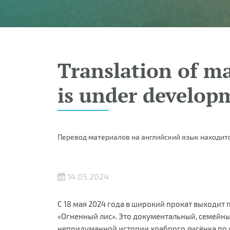
Translation of ma
is under develop
Перевод материалов на английский язык находитс
14.05.2024
С 18 мая 2024 года в широкий прокат выходи
«Огненный лис». Это документальный, семейн
непридуманной истории храброго лисёнка по 