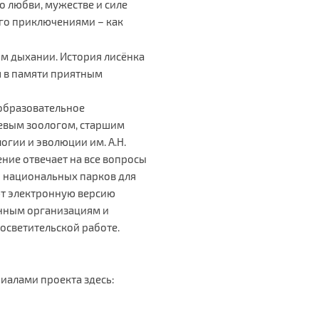
 любви, мужестве и силе
его приключениями – как
м дыхании. История лисёнка
я в памяти приятным
 образовательное
левым зоологом, старшим
гии и эволюции им. А.Н.
ние отвечает на все вопросы
и национальных парков для
ют электронную версию
нным организациям и
осветительской работе.
риалами проекта здесь: