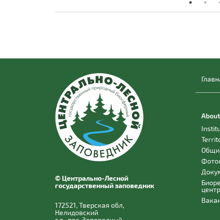
Главн
About
Instit
Territ
Общи
Фото
Доку
© Центрально-Лесной
Биор
государственный заповедник
цент
Вака
172521, Тверская обл,
Нелидовский
г.о., пос. Заповедный