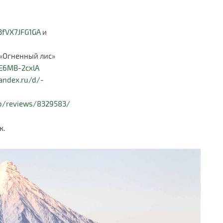
3fVX7JFG1GA
и
 «Огненный лис»
-E6MB-2cxlA
yandex.ru/d/-
fo/reviews/8329583/
к.