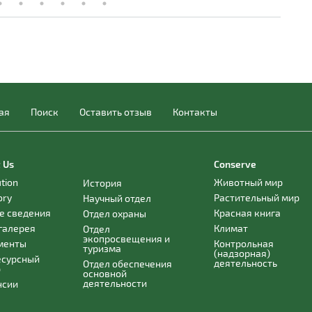
ая
Поиск
Оставить отзыв
Контакты
 Us
Conserve
ution
Животный мир
История
ory
Растительный мир
Научный отдел
е сведения
Красная книга
Отдел охраны
галерея
Климат
Отдел
экопросвещения и
менты
Контрольная
туризма
(надзорная)
есурсный
деятельность
Отдел обеспечения
р
основной
деятельности
нсии