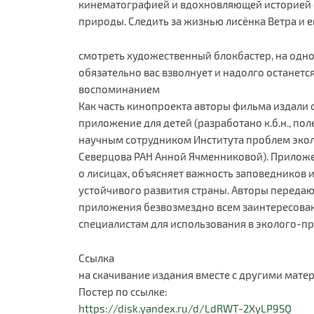
кинематографией и вдохновляющей историей о
природы. Следить за жизнью лисёнка Ветра и 
смотреть художественный блокбастер, на одно
обязательно вас взволнует и надолго останетс
воспоминанием
Как часть кинопроекта авторы фильма издали
приложение для детей (разработано к.б.н., по
научным сотрудником Института проблем эколо
Северцова РАН Анной Ячменниковой). Приложе
о лисицах, объясняет важность заповедников 
устойчивого развития страны. Авторы переда
приложения безвозмездно всем заинтересова
специалистам для использования в эколого-пр
Ссылка
на скачивание издания вместе с другими мате
Постер по ссылке:
https://disk.yandex.ru/d/LdRWT-2XyLP9SQ