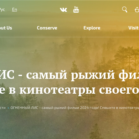
Рус
En
ut Us
Conserve
Explore
Visit
 - самый рыжий фил
 в кинотеатры своего
сти
»
ОГНЕННЫЙ ЛИС - самый рыжий фильм 2024 года! Спешите в кинотеатры