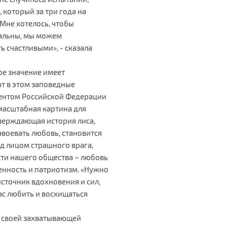
 который за три года на
 Мне хотелось, чтобы
еальны, мы можем
ь счастливыми», - сказала
ое значение имеет
ют в этом заповедные
дентом Российской Федерации
масштабная картина для
тверждающая история лиса,
авоевать любовь, становится
 лицом страшного врага,
ти нашего общества – любовь
женность и патриотизм. «Нужно
сточник вдохновения и сил,
ас любить и восхищаться
 своей захватывающей