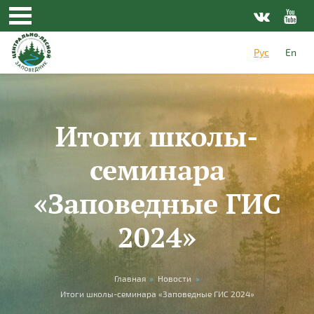
Перейти к основному содержанию
Рус
En
Итоги школы-
семинара
«Заповедные ГИС
2024»
Вы здесь
Главная
»
Новости
»
Итоги школы-семинара «Заповедные ГИС 2024»