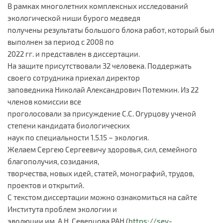
В рамках многолетних комплексных исследований
экологической ниши бурого медведя
получены результаты большого блока работ, который был
выполнен за период с 2008 по
2022 гг. и представлен в диссертации.
На защите присутствовали 32 человека. Поддержать
своего сотрудника приехал директор
заповедника Николай Александрович Потемкин. Из 22
членов комиссии все
проголосовали за присуждение С.С. Огурцову ученой
степени кандидата биологических
наук по специальности 1.5.15 – экология.
Желаем Сергею Сергеевичу здоровья, сил, семейного
благополучия, созидания,
творчества, новых идей, статей, монографий, трудов,
проектов и открытий.
С текстом диссертации можно ознакомиться на сайте
Института проблем экологии и
эволюции им. А.Н. Северцова РАН (
https://sev-