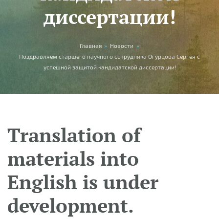
диссертации!
You are here
Главная
»
Новости
»
Поздравляем старшего научного сотрудника Огурцова Сергея с
успешной защитой кандидатской диссертации!
Translation of
materials into
English is under
development.