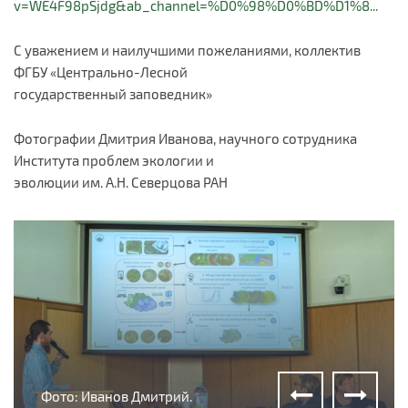
v=WE4F98pSjdg&ab_channel=%D0%98%D0%BD%D1%8...
С уважением и наилучшими пожеланиями, коллектив
ФГБУ «Центрально-Лесной
государственный заповедник»
Фотографии Дмитрия Иванова, научного сотрудника
Института проблем экологии и
эволюции им. А.Н. Северцова РАН
Фото: Иванов Дмитрий.
Фото: Иванов Дмитрий.
Фото: Иванов Дмитрий.
Фото: Иванов Дмитрий.
Фото: Иванов Дмитрий.
Фото: Иванов Дмитрий.