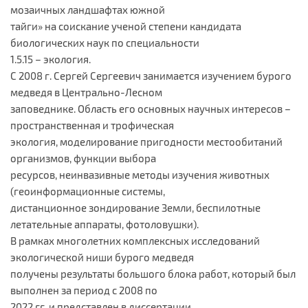
мозаичных ландшафтах южной
тайги» на соискание ученой степени кандидата
биологических наук по специальности
1.5.15 – экология.
С 2008 г. Сергей Сергеевич занимается изучением бурого
медведя в Центрально-Лесном
заповеднике. Область его основных научных интересов –
пространственная и трофическая
экология, моделирование пригодности местообитаний
организмов, функции выбора
ресурсов, неинвазивные методы изучения животных
(геоинформационные системы,
дистанционное зондирование Земли, беспилотные
летательные аппараты, фотоловушки).
В рамках многолетних комплексных исследований
экологической ниши бурого медведя
получены результаты большого блока работ, который был
выполнен за период с 2008 по
2022 гг. и представлен в диссертации.