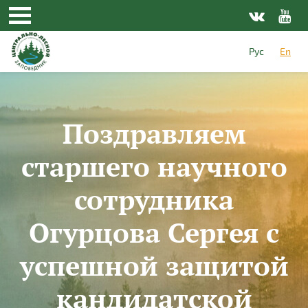
Skip to main content
Рус
En
Поздравляем
старшего научного
сотрудника
Огурцова Сергея с
успешной защитой
кандидатской