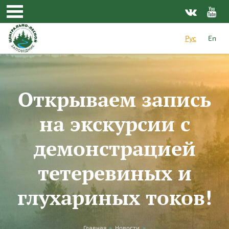
Перейти к основному содержанию
Рус
En
Открываем запись
на экскурсии с
демонстрацией
тетеревиных и
глухариных токов!
Главная
»
Новости
»