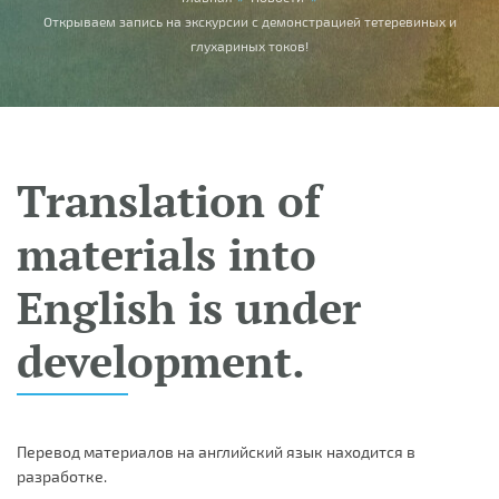
You are here
Открываем запись на экскурсии с демонстрацией тетеревиных и
глухариных токов!
Translation of
materials into
English is under
development.
Перевод материалов на английский язык находится в
разработке.