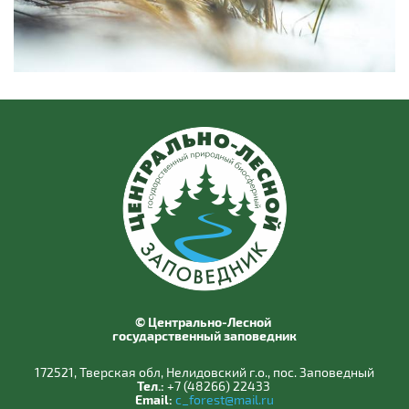
© Центрально-Лесной
государственный заповедник
172521, Тверская обл, Нелидовский г.о., пос. Заповедный
Тел.:
+7 (48266) 22433
Email:
c_forest@mail.ru