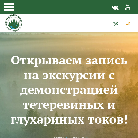
Skip to main content
Рус
En
Открываем запись
на экскурсии с
демонстрацией
тетеревиных и
глухариных токов!
Главная
»
Новости
»