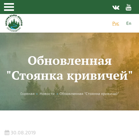
Перейти к основному содержанию
Рус
En
Обновленная
"Стоянка кривичей"
Вы здесь
Главная
»
Новости
»
Обновленная "Стоянка кривичей"
30.08.2019