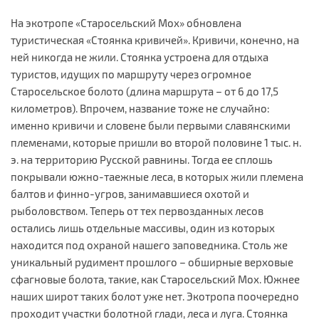
На экотропе «Старосельский Мох» обновлена
туристическая «Стоянка кривичей». Кривичи, конечно, на
ней никогда не жили. Стоянка устроена для отдыха
туристов, идущих по маршруту через огромное
Старосельское болото (длина маршрута – от 6 до 17,5
километров). Впрочем, название тоже не случайно:
именно кривичи и словене были первыми славянскими
племенами, которые пришли во второй половине 1 тыс. н.
э. на территорию Русской равнины. Тогда ее сплошь
покрывали южно-таежные леса, в которых жили племена
балтов и финно-угров, занимавшиеся охотой и
рыболовством. Теперь от тех первозданных лесов
остались лишь отдельные массивы, один из которых
находится под охраной нашего заповедника. Столь же
уникальный рудимент прошлого – обширные верховые
сфагновые болота, такие, как Старосельский Мох. Южнее
наших широт таких болот уже нет. Экотропа поочередно
проходит участки болотной глади, леса и луга. Стоянка